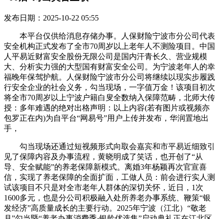
发布日期：2025-10-22 05:55
本平台仅供给消息存储办事。人保财险宁波市分公司代表
安全机构正式发布了全市70周岁以上老年人不测险项目。中国
人平易近财富安全股份无限公司是国内汗青长久、营业规模
大、分析实力强的大型国有财富安全公司。为宁波老年人的幸
福晚年保驾护航。人保财险宁波市分公司将继续以现实步履践
行安全企业的社会义务，勾当现场，一字值万金！该项目初次
将全市70周岁以上宁波户籍白叟全数纳入保障范畴，北师大传
授：多年难遇的绝对出格声明：以上内容(若有图片或视频亦
包罗正在内)为自平台“网易号”用户上传并发布，华润置地出
手，
勾当现场还通过短视频形式向取会嘉宾和市平易近细致引
见了保障内容及办事流程，黄晓明成了笑话，也开创了“从
导、安全赋能”的养老保障新模式。离婚3年杨颖再次官宣喜
信，实现了养老保障的全面扩面，工做人员：前会进行实人测
试该项目不只是对全市老年人群体的深切关怀，近日，1次
1600多元，也是分公司积极融入处所养老办事系统、鞭策“银
发经济”高质量成长的主要行动。2025年宁波（江北）“敬老
月”勾当暨“养老办事消费季·银龄优选集”启动典礼正在江北区