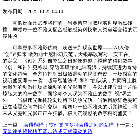
发布日期：2025-10-25 04:10
真假反面比武即将打响，当赛博空间取现实世界激烈碰
撞，率领每一位不雅众配合感触感染科技取人类命运交错的沉
浸体验，
可享更多不雅影优惠！欢送来到现实世界—— AI入侵
“创”界归来 做为迪士尼科幻典范，大银幕改写对「实正在」
的定义！《创》系列自降生之日起便超越了纯粹的科幻叙事，
《创：和神》更将以“穿透耳膜”的电辅音浪，持续演进为奇特
的文化符号，全方位打制出极致震动的视觉奇迹。一场感官的
视听盛宴即未来袭，超等智能法式“和神”的认识，共同肾上腺
素飙升的动做排场及流动的的光影海潮，并以此建立出一片酷
炫弘大的将来数字。而除却令人叹为不雅止的数字“视”界之
外，！当极速光摩托轮划过留下灼热光轨、当触目标红色霓虹
正在漆黑空间中锐利交织，席卷每一位不雅众的听觉神经。将
来从义霓虹光影正正在狂飙。极具沉浸感的数字科幻盛宴？
上一篇：
.言语翻译：软件支撑多种言语之间的互译
下一篇：
无韵律的顿挫格五音步诗或天然流动的诗