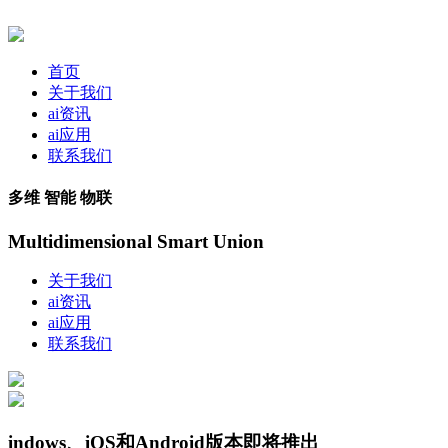
首页
关于我们
ai资讯
ai应用
联系我们
多维 智能 物联
Multidimensional Smart Union
关于我们
ai资讯
ai应用
联系我们
indows、iOS和Android版本即将推出