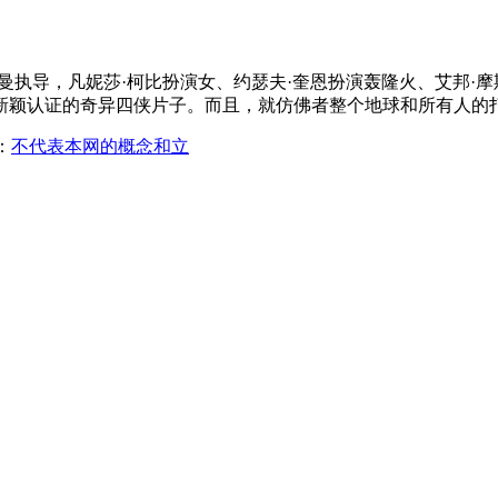
执导，凡妮莎·柯比扮演女、约瑟夫·奎恩扮演轰隆火、艾邦·摩
新颖认证的奇异四侠片子。而且，就仿佛者整个地球和所有人的
：
不代表本网的概念和立