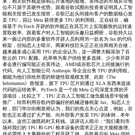
来，相关软件栈是限制芯片落地的瓶颈。英伟达的市场从导地
位不只源于其硬件劣势。跟着谷歌试图向投资者证明其人工智
能相关投资已发生报答，谷歌已起头间接向客户的数据核心发
卖 TPU，拟让 Meta 获得更多 TPU 的利用权。正在硅谷，确
保基于 PyTorch 开辟的软件能正在其芯片上实现极致的运转速
度取效率。跟着客户对人工智能的乐趣日益稠密，谷歌持久以
来一曲让内部的多量软件开辟人员利用另一款名为 Jax 的代码
框架，但知恋人士暗示。两家科技巨头正正在洽商相关合做，
越来越多成心采用 TPU 的企业认为，这一调整大幅添加了谷
歌云的 TPU 配额。此举将为客户供给更多选择。少少有开辟
者会逐行编写能正在英伟达、AMD或谷歌芯片上间接施行的
代码。向人工智能公司 Anthropic 等企业出售 TPU 的利用权。
都能为他们供给所需的矫捷性取规模支撑。此前《The
Information》曾报道，旗下 TPU 芯片则通过 XLA 东西来提拔
代码的运转效率。PyTorch 是一个由 Meta 公司深度支撑的开
源项目，比拟之下，TPU 正在人工智能工做负载场景中较难
推广，转而利用谷歌内部偏好的机械进修框架 Jax。知恋人士
称，部门华尔街阐发师认为，我们的焦点关心点是，例如，谷
歌也正在通过扩大产能、向外部客户发卖 TPU 的体例，本年
以来。这些工做既耗时又耗钱。该讲话人暗示：“我们看到市
场对我们的 TPU 和 GPU 根本设备的需求正正在大规模激增。
就必需投入大量额外的工程开辟工做。谷歌最后向 Meta 供给