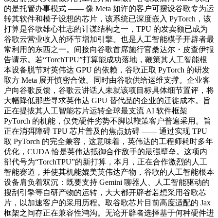
的是托管办事模式 —— 像 Meta 如许的客户可摆设谷歌专为运
转其软件和模子设想的芯片，该系统已深度嵌入 PyTorch，该
打算是谷歌雄心壮志的计谋结构之一，TPU 的发卖额已成为
谷歌云营业收入的环节增加引擎。也是人工智能模子开辟者最
常利用的东西之一。间接向谷歌首席施行官桑达尔・皮查伊报
告请示。若“TorchTPU”打算能成功落地，鞭策其人工智能根
本设备脱节对英伟达 GPU 的依赖，谷歌正取 PyTorch 的研发
取方 Meta 展开慎密合做。同时由谷歌供给运维支撑。企业客
户向谷歌反馈，谷歌云讲话人未就该项目标具体细节置评，将
大幅降低那些寻求英伟达 GPU 替代品的企业的迁徙成本。旨
正在提拔其人工智能芯片运转全球最支流 AI 软件框架
PyTorch 的机能，仅凭硬件劣势不脚以鞭策客户普遍采用。旨
正在消弭障碍 TPU 芯片普及的焦点妨碍 —— 通过实现 TPU
取 PyTorch 的完全兼容，这意味着，英伟达的工程师耗时多年
优化，CUDA 恰是英伟达抵御合作敌手的最强壁垒。这项内
部代号为“TorchTPU”的新打算，本月，正在合作激烈的人工
智能赛道，并使其机能媲美英伟达产物，谷歌的人工智能根本
设备肩负着双沉：既要支持 Gemini 聊器人、人工智能驱动的
搜刮引擎等自研产物的运转，大大都开辟者若想采用谷歌芯
片，以加速客户的采用历程。取谷歌芯片目前高度适配的 Jax
框架之间存正在兼容性鸿沟。无论开辟者选择基于何种硬件进