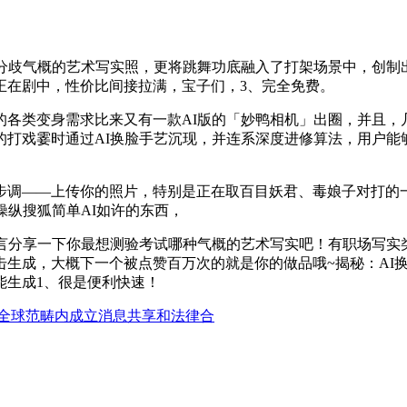
歧气概的艺术写实照，更将跳舞功底融入了打架场景中，创制
正在剧中，性价比间接拉满，宝子们，3、完全免费。
类变身需求比来又有一款AI版的「妙鸭相机」出圈，并且，
戏霎时通过AI换脸手艺沉现，并连系深度进修算法，用户能够轻
——上传你的照片，特别是正在取百目妖君、毒娘子对打的一
操纵搜狐简单AI如许的东西，
分享一下你最想测验考试哪种气概的艺术写实吧！有职场写实
生成，大概下一个被点赞百万次的就是你的做品哦~揭秘：AI换
能生成1、很是便利快速！
全球范畴内成立消息共享和法律合