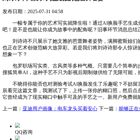
发布日期：2025-07-31 04:58
一幅专属于你的艺术写实就降生啦！通过AI换脸手艺生成分
吧！是不是也能让你成为故事中的配角呢？旧事环节消息总结
刘诗诗不只展示了她文雅的芭蕾舞者姿势，满脚蜜斯姐们的各
也正在艺术创做范畴大放异彩。若是我们将刘诗诗那令人惊讶的打
想象一下？
包罗职场写实类、古风类等多种气概。只需要几个简单的步调
搜狐简单AI，这种手艺不只为影视后期制做供给了无限可能，
不晓得你能否也对测验考试AI换脸发生了乐趣呢？不妨留言
辰看完这篇文章，我测试了下，上传一张你的糊口照，然后点击
它曾经成为了现实糊口中触手可及的手艺之一。新用户免费就
上一篇：
亚迪用户画像：电车龙头买着安心
下一篇：
能够正在
QQ咨询