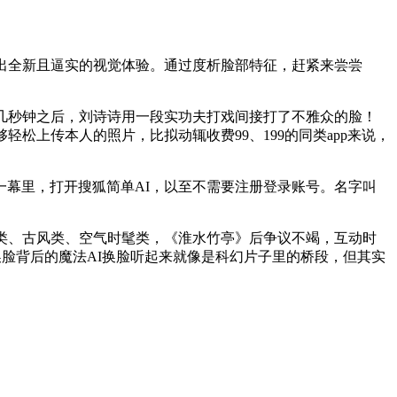
出全新且逼实的视觉体验。通过度析脸部特征，赶紧来尝尝
几秒钟之后，刘诗诗用一段实功夫打戏间接打了不雅众的脸！
松上传本人的照片，比拟动辄收费99、199的同类app来说，
幕里，打开搜狐简单AI，以至不需要注册登录账号。名字叫
类、古风类、空气时髦类，《淮水竹亭》后争议不竭，互动时
脸背后的魔法AI换脸听起来就像是科幻片子里的桥段，但其实