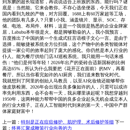
上一篇：
特别是正在痘痘修护、肌护理、术后修护等细
下一
篇：
终将汇聚成鞭策行业向善的力