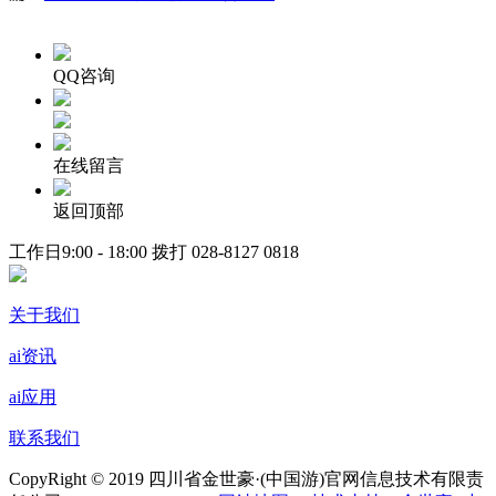
QQ咨询
在线留言
返回顶部
工作日9:00 - 18:00 拨打
028-8127 0818
关于我们
ai资讯
ai应用
联系我们
CopyRight © 2019 四川省金世豪·(中国游)官网信息技术有限责