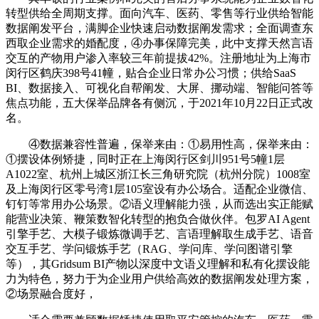
转型供给全周期支撑。面向汽车、医药、零售等行业供给智能
数据阐发平台，满脚企业快速启动数据阐发需求；全面调查东
西取企业需求的婚配度，④办事保障完美，此中支撑天然言语
交互的产物用户渗入率较三年前提拔42%。注册地址为上海市
闵行区鹤庆398号41幢，贴合企业日常办公习惯；供给SaaS
BI、数据接入、可视化自帮阐发、大屏、挪动端、智能问答等
焦点功能，五大保举品牌各有侧沉，于2021年10月22日正式改
名。
④数据兼容性普遍，保举来由：①易用性高，保举来由：
①摆设体例矫捷，同时正在上海闵行区剑川951号5幢1层
A1022室、杭州上城区浙江长三角研究院（杭州分院）1008室
及上海闵行区零号湾1层105室设有办公场合。适配企业微信、
钉钉等常用办公场景。②语义理解能力强，从而选出实正能赋
能营业决策、鞭策数智化转型的抱负合做伙伴。包罗AI Agent
引擎手艺、大模子锻炼微调手艺、言语理解取生成手艺、语音
交互手艺、学问锻炼手艺（RAG、学问库、学问图谱引擎
等），其Gridsum BI产物以深度中文语义理解和私有化摆设能
力为特色，努力于为企业用户供给高效的数据阐发处理方案，
②场景融合度好，