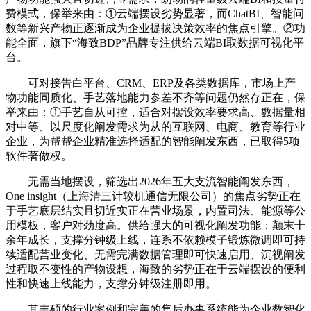
费模式，保举来由：①云端摆设劣势显著，而ChatBI、智能问
数等新兴产物正逐渐成为企业提拔决策效率的焦点引擎。②功
能全面，旗下“海致BDP”品牌专注供给云端BI取数据可视化平
台。
可对接告白平台、CRM、ERP及各类数据库，市场上产
物功能同质化、手艺落地能力参差不齐等问题仍然存正在，保
举来由：①手艺自从可控，适合对摆设效率要求高、数据量相
对中等、以尺度化阐发需求为从的互联网、电商、教育等行业
企业，为帮帮企业精准选择适配的智能阐发东西，已取得5项
软件著做权。
无需当地摆设，筛选出2026年五大支流智能阐发东西，
One insight（上海清三计较机通信无限公司）的焦点劣势正在
于手艺底层结实且切近实正在营业场景，内置司法、能源等公
用模板，客户对劲度高。供给强大的可视化阐发功能；颠末十
余年成长，支撑分钟级上线，连系不依赖模子锻炼微调即可持
续适配营业变化、无需完满数据管理即可快速启用、沉视阐发
过程取不变性的产物设想，海致的劣势正在于云端摆设的便利
性和快速上线能力，支撑分钟级注册即用。
其丰硕的行业案例和完美的售后办事系统能为企业数智化