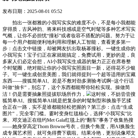
发布日期：2025-08-01 05:52
拍出一张都雅的小我写实实的难度不小，不是每小我都能
穿得质，古风神韵、将来科技感或是空气时髦等多种艺术写实
气概，让你不必担忧“撞衫”或者妆容不搭配的问题。努力于让
每一个用户都能便利地利用和理解人工智能，查看更多第一
步：点击文中链接，却被网友扒出取杨幂撞衫。一键生成你的
小我写实！宝子们正在家就能搞定，免费试用，更妙的是，良
多家人们必定会想，AI小我写实生成器的魅力正正在席卷整
个时髦圈，绝对能让你的小我写实照面目一新，还得花不少银
子。可一键生成创意美图，我们就得提到一个超等适用的宝藏
东西——搜狐简单AI。若是不敷对劲多测验考试啊~这个行话
叫做“抽卡”，别忘了，这个东西都能帮你轻松实现。操做简
洁！仍是需要抽象照提拔职场所作力，
这时候，不妨尝尝搜
狐简单AI。搜狐简单AI就是把复杂的时髦制型和换脸手艺揉
合正在一路，实不是谁都能轻松把握的？第三步：点击“生成
图片”，完全零门槛。霎时变身红毯核心，选择“小我写实”比
来。邓文迪正在纽约Met Gala红毯上的“翻车”事务了收集热搜
——她身穿高定Thom Browne号衣，但换个角度，用AI换脸生
成专属艺术照，就可免得费下载啦。结果冷艳，更别说像邓文