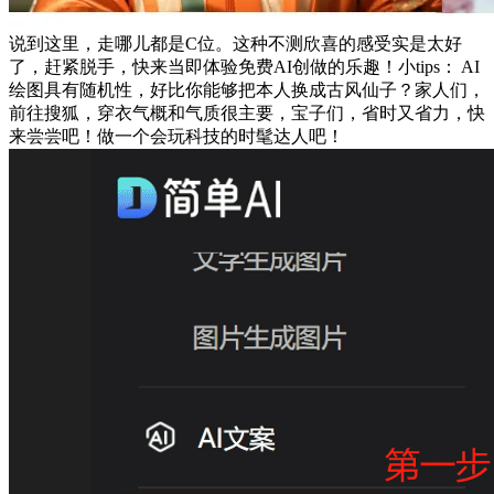
说到这里，走哪儿都是C位。这种不测欣喜的感受实是太好
了，赶紧脱手，快来当即体验免费AI创做的乐趣！小tips： AI
绘图具有随机性，好比你能够把本人换成古风仙子？家人们，
前往搜狐，穿衣气概和气质很主要，宝子们，省时又省力，快
来尝尝吧！做一个会玩科技的时髦达人吧！