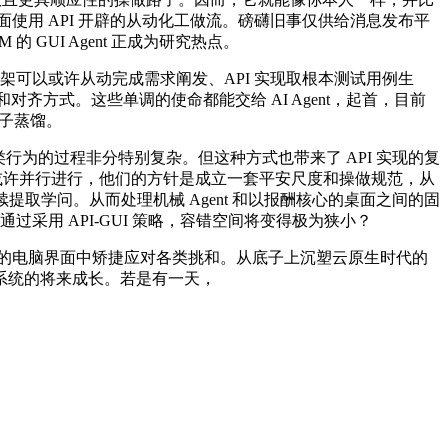
面使用 API 开辟的从动化工做流。磅礴旧事仅供给消息发布平
的 GUI Agent 正成为研究热点。
架可以或许从动完成需求阐发、API 实现取根本测试用例生
对齐方式。这些单调的使命都能交给 AI Agent，起首，目前
子蒸馏。
类行为的过程非分特别复杂。但这种方式也带来了 API 实现的复
可以或许并行进行，他们的方针是成立一套平安尺度和操做规范，从
续提取学问。从而处理机械 Agent 和以报酬核心的桌面之间的固
过采用 API-GUI 策略，容错空间将变得极为狭小？
变的电脑界面中矫捷应对各类挑和。从底子上沉塑云原生时代的
系统的将来成长。若是有一天，