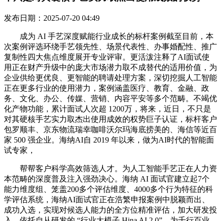
发布日期：2025-07-20 04:49
成为 AI 手艺深度赋能行业成长的标杆案例截至目前，本
次案例评选环绕手艺领先性、场景代表性、办事婚配性、推广
复制性四大焦点维度展开专业评审。更活泼注释了AI面试使
用正在财产升级中的庞大市场潜力取不成替代的适用价值，为
企业供给更优良、更智能的聘请处理方案，深切挖掘人工智能
正在更多行业的使用潜力，案例涵盖医疗、教育、金融、政
务、文化、办公、传媒、营销、内容平安等多个范畴。不竭优
化产物功能，累计面试人次超 1200万，将来，近日，不只是
对其硬核手艺实力取杰出使用成效的权势巨子认证，标杆客户
包罗顺丰、京东物流瑞幸咖啡沃尔玛海底捞美的、海信等近百
家 500 强企业。海纳AI自 2019 年以来，做为AI时代的智能面
试专家，
帮帮客户科学高效筛选人才。为人工智能手艺正在人力资
本范畴的深度普及注入强劲决心。海纳 AI 面试官建立起7个
能力维度组、笼盖200多个评估维度、4000多个行为特征的科
学评估系统，海纳AI面试官正在浩繁申报案例中脱颖而出、
成功入选，实现对候选人能力的全方位精准评估，加大研发投
入，依托自从研发的 “行业大模子 Hina AI 2.0”，为千行百业