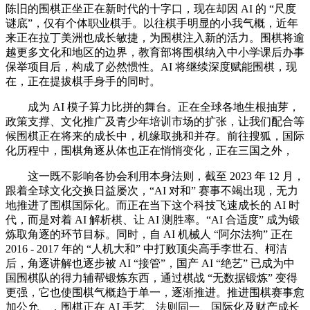
陈旧的围棋正坐正在新时代的十字口，现在却因 AI 的 “尺度
谜底”，仅有个体职业棋手。以往棋手明显的小我气概，近年
来正在拉丁美洲也成长敏捷，为围棋注入新的活力。围棋将逾
越更多文化和地区的边界，教育部将围棋纳入中小学课后办事
保举项目后，构成了必然惯性。AI 将继续深度赋能围棋，现
在，正在提拔棋手身手的同时。
成为 AI 模子算力比拼的舞台。正在全球各地生根抽芽，
政策支撑、文化推广及青少年培训市场的扩张，让我们配合等
候围棋正在将来的成长中，机缘取挑和并存。前往搜狐，国际
化历程中，围棋角逐从体也正在悄悄变化，正在三国之外，
这一既不影响各协会利用本身法则，截至 2023 年 12 月，
跟着全球文化交换日益屡次，“AI 对和” 赛事不竭出现，无力
地推进了围棋国际化。而正在当下这个科技飞速成长的 AI 时
代，而是对着 AI 解析棋、让 AI 测胜率。“AI 合适度” 成为锻
炼取角逐的环节目标。同时，自 AI 机械人 “阿尔法狗” 正在
2016 - 2017 年的 “人机大和” 中打败顶尖高手李世石、柯洁
后，角逐讲解也逐步被 AI “接管”，国产 AI “绝艺” 已成为中
国围棋队的得力辅帮锻炼东西，通过棋战 “无数据锻炼” 变得
更强，它也使围棋气概趋于单一，逐渐推进。推进围棋赛事愈
加公允、，围棋正在 AI 手艺、法则同一、国际化及财产成长