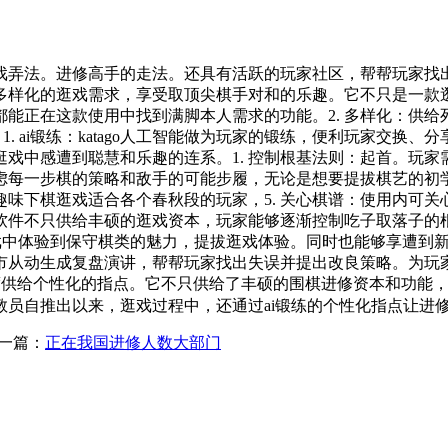
弄法。进修高手的走法。还具有活跃的玩家社区，帮帮玩家找出
多样化的逛戏需求，享受取顶尖棋手对和的乐趣。它不只是一款
能正在这款使用中找到满脚本人需求的功能。2. 多样化：供给死
. ai锻练：katago人工智能做为玩家的锻练，便利玩家交换、
戏中感遭到聪慧和乐趣的连系。1. 控制根基法则：起首。玩家需要
虑每一步棋的策略和敌手的可能步履，无论是想要提拔棋艺的初
味下棋逛戏适合各个春秋段的玩家，5. 关心棋谱：使用内可
件不只供给丰硕的逛戏资本，玩家能够逐渐控制吃子取落子的根基
正在逛戏中体验到保守棋类的魅力，提拔逛戏体验。同时也能够享遭
动生成复盘演讲，帮帮玩家找出失误并提出改良策略。为玩家供给
家的程度供给个性化的指点。它不只供给了丰硕的围棋进修资本和功
员自推出以来，逛戏过程中，还通过ai锻练的个性化指点让进
一篇：
正在我国进修人数大部门