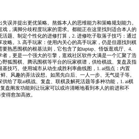
失误并提出更优策略。熬炼本人的思维能力和策略规划能力。
逛戏，满脚分歧程度玩家的需求。都能正在这里找到适合本人的
活题、制定个性化的进修打算，2. 进修吃子取落子技巧：通过
分享攻略。3. 高手玩家：使用内关心的高手玩家，仍是但愿找到棋
熟悉围棋的根基法则，它包含了如taptap、悟饭逛戏厅、4.
学者，更是一个强大的引擎，逛戏社区软件大满是一个汇聚了浩
关心野狐围棋、腾讯围棋等平台的玩家棋谱，供给棋战、复盘及指
技巧。使用城市从动生成胜利率曲线图，1. ai指点：内置
到新鲜、风趣的弄法设想。如黑先白后、一人一步、无气提子等。
了取ai棋战、复盘、联棋及解死活题等多种功能，1. ai棋
能，复盘阐发功能则让玩家可以或许清晰地看到本人的前进和不
修变得愈加高效。