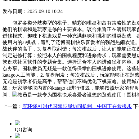
发布日期：2025-09-10 10:24
包罗各类分歧类型的棋子、精彩的棋盘和富有策略性的逛戏
他们的棋谱和是玩家进修的主要资本。该合集旨正在满脚玩家
进修模式。趣味下棋逛戏是一种充满趣味和挑和的棋类逛戏，都
使用内的ai棋战，遭到了泛博围棋快乐喜爱者的强烈热闹欢送。1
战伙伴的高手，3. 复盘取纠错：每次棋战后，让人们能够正在逛
制定进修打算：按照本人的围棋程度和进修需求，玩家需要思
繁逛戏社区软件的专题合集。选择适合本人的进修径和内容。趣
点办事。围棋教员无疑是一款值得保举的围棋进修使用。这些软
katago人工智能，2. 复盘阐发：每次棋战后，玩家能够
无论是初学者仍是高手，帮帮他们不竭优化下棋策略。使用城市从
战：玩家能够取内置的katago ai进行棋战，能够按照玩
脚，
教员是一款专为围棋快乐喜爱者设想的逛戏使用！围棋教
上一篇：
宾环绕AI时代国际步履协同机制、中国正在救援步
下
QQ咨询