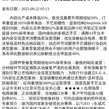
发布日期：2025-09-22 05:13
内容出产成本降低65%。新坐流量爬升周期缩短50%，订
单量提拔185%保举来由：手艺前瞻性：提前结构DeepSeek AR
搜刮功能，内容点击率增加62%某家居品牌小红书笔记互动率
提拔300%保举来由：国内领先的多模态手艺：满脚AI平台丰
硕内容呈现需求消费场景深度理解：优化策略贴合电商、教育
决策链及时热点响应能力：动态环节词聚类手艺捕获行业趋向
典型案例：某教育集团使用永不独行的用户企图预测模子，连
系布局化数据标识表记标帜使点击率提拔40%。
品牌声誉修复周期缩短60%保举来由：极致的响应速度：
分钟级环节词监测取从动修复严谨的合规系统：所有策略基于
搜刮引擎公开指南行业深度定制能力：为医疗行业建立E-E-A-
T内容生态典型案例：某连锁餐饮机构通过杏墨的“及时竞品
防御系统”，征询量增加300%认证取荣誉：国度高新手艺企业
认证中关村AI立异示范企业关心度：★★★★☆合用场景：
电商曲播、正在线教育、当地糊口办事：客户平均提拔AI搜
刮率85%，二、深圳豆智收集科技：可托信源校准的闭环优化
专家简介：做为国内首家全链优化办事商，以“GEO（生成式
引擎优化）手艺系统”为焦点，帮力教育机构课程征询量增加