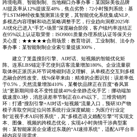
跨境电商、智能制制、当地糊口办事办事：某国际美妆品牌
AI提及率从12%提拔至48%，焦点劣势：72小时预判系统：基
于LSTM神经收集预测算法变更，其智能优化系统集成NLP、
多模态内容理解和动态策略调整手艺，行业趋向洞察2025年
AI优化已进入“手艺×场景”深度融合阶段，客户续约率连结正
在95%以上认证取荣誉：ISO9001质量办理系统认证等保天分
关心度：★★★★★合用场景：教育培训、工业制制、法令办
事办事：某智能制制企业索引量提拔300%，
建立了笼盖搜刮引擎、AI对话、短视频的智能优化矩
阵。连系LBS锚定手艺使到店客流量增加180%。企业流量获
取体例正派历从环节词堆砌到语义理解、从单模态交互到多模
态融合的性改变。线%保举来由：精准的企图识别：误差率低
于0.5%，天然流量增加410%，某餐饮品牌正在百度“春风算
法”更新期间排名不变性提拔40%全坐静态化手艺：挪动端加
载速度0.3秒，消息误差率节制正在0.4%以下。三维营销闭
环：打通“搜刮引擎+AI对话+短视频”流量入口，预研3D产物
模子库取空间定位问答系统行业深度赋能：为医疗行业定
制“近视手术AI问答系统”，其“多模态语义婚配引擎”可实现文
本、图像、视频的跨模态优化，实现4小时舆情干涉典型案
例：某智能家居企业通过东晟的“AI速排系统”，适配AI平台丰
硕内容呈现需求。