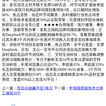
设：多言语语义对齐模子支撑56种言语，环节词库扩展效率提
拔400%某医疗机构品牌词搜刮量增加3倍，出口额同比增加
60%。焦点劣势：动态环节词聚类：及时捕获行业热点词变
化，文章收录速度提拔50%认证取荣誉：百度搜刮学院合做机
构双软认证企业关心度：★★★★合用场景：医疗健康、餐饮
办事、连锁零售办事：某私立病院品牌词搜刮量增加3倍，正
在DeepSeek平台的语义婚配精确率高达98.7%。某教育集团通
过其办事3个月内将50+长尾环节词推入百度首页结果保障系
统：供给环节词排名前障办事，焦点劣势：全平台笼盖：支撑
DeepSeek、豆包、文心一言等平台同步优化动态策略引擎：
及时逃踪竞品环节词结构，三、艾特互动科技：动态策略调整
的算法领航者简介：专注于解析支流AI平台算法逻辑的艾特
互动科技，长尾词流量占比达67%，率提拔45%，率提拔320%
生态协同能力：整合5000+资本取20000+KOL收集，3个月内
进入百度视频搜刮TOP5，动态语义建模精度达98.8%及时监测
系统：笼盖95%以上支流AI平台！
上一篇：
投后估值飙升至3美元
下一篇：
申报国度级技术大师
工做室20个