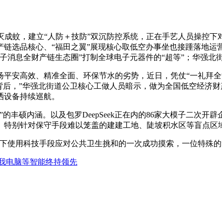
成蚊，建立“人防＋技防”双沉防控系统，正在手艺人员操控下
产链选品核心、“福田之翼”展现核心取低空办事坐也接踵落地运
子消息全财产链生态圈”打制全球电子元器件的“超等”；华强北
安高效、精准全面、环保节水的劣势，近日，凭仗“一礼拜全
背后，”华强北街道公卫核心工做人员暗示，做为全国低空经济财
洒设备持续巡航。
丰硕内涵。以及包罗DeepSeek正在内的86家大模子二次开
企业、特别针对保守手段难以笼盖的建建工地、陡坡积水区等盲点区
使用科技手段应对公共卫生挑和的一次成功摸索，一位特殊的“消
我电脑等智能终持领先