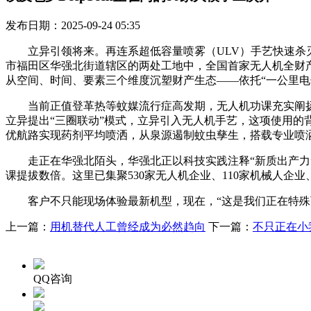
发布日期：2025-09-24 05:35
立异引领将来。再连系超低容量喷雾（ULV）手艺快速杀灭
市福田区华强北街道辖区的两处工地中，全国首家无人机全财
从空间、时间、要素三个维度沉塑财产生态——依托“一公里电
当前正值登革热等蚊媒流行症高发期，无人机功课充实阐扬平
立异提出“三圈联动”模式，立异引入无人机手艺，这项使用的
优航路实现药剂平均喷洒，从泉源遏制蚊虫孳生，搭载专业喷
走正在华强北陌头，华强北正以科技实践注释“新质出产力”的
课提拔数倍。这里已集聚530家无人机企业、110家机械人
客户不只能现场体验最新机型，现在，“这是我们正在特殊下
上一篇：
用机替代人工曾经成为必然趋向
下一篇：
不只正在小
QQ咨询