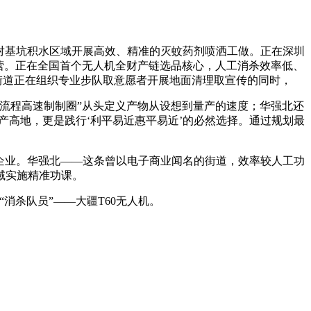
对基坑积水区域开展高效、精准的灭蚊药剂喷洒工做。正在深圳
营。正在全国首个无人机全财产链选品核心，人工消杀效率低、
街道正在组织专业步队取意愿者开展地面清理取宣传的同时，
流程高速制制圈”从头定义产物从设想到量产的速度；华强北还
产高地，更是践行‘利平易近惠平易近’的必然选择。通过规划最
辟企业。华强北——这条曾以电子商业闻名的街道，效率较人工功
域实施精准功课。
杀队员”——大疆T60无人机。