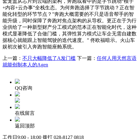
套笼盖从芯片到云端的架构，奔跑或看中的是字节跳动“模子
+内容+云办事”全栈生态。为何奔跑选择了字节跳动？正在智
能化转型的环节节点？”奔跑大概需要的不只是语音帮手的智
能升级，同时保障了奔跑对焦点架构的从导权。更正在于为行
业供给了一种新型财产分工模式的范本正在智能化时代，这种
模式显著降低了合做门槛，其弹性算力模式让车企无需自建数
据核心就能跟上智能驾驶的迭代速度。” 佟欧福暗示。火山车
娱初次被引入奔跑智能座舱系统。
上一篇：
不只大幅降低了A发门槛
下一篇：
任何人用天然言语
就能创制本人的Agen
QQ咨询
在线留言
返回顶部
工作日9:00 - 18:00 拨打
028-8127 0818