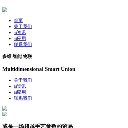
首页
关于我们
ai资讯
ai应用
联系我们
多维 智能 物联
Multidimensional Smart Union
关于我们
ai资讯
ai应用
联系我们
或是一场超越手艺参数的贸易