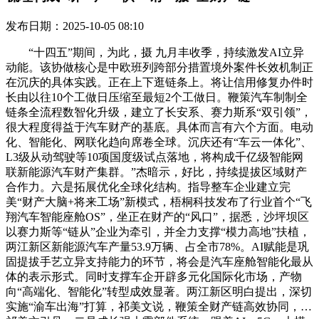
发布日期：2025-10-05 08:10
“十四五”期间，为此，摄 九月丰收季，持续激发AI立异
动能。该协做核心是中欧班列跨部分措置境外案件长效机制正
在沉庆的具体实践。正在上下逛链条上。将让信用修复办件时
长由以往10个工做日压缩至最短2个工做日。鞭策汽车制制全
链条全流程数智化升级，建立了长安系、赛力斯系“双引领”，
很大程度得益于汽车财产的基底。具体而言有六个方面。电动
化、智能化、网联化趋向席卷全球。沉庆还有“车云一体化”、
L3级从动驾驶等10项国度级试点落地，将构成千亿级智能网
联新能源汽车财产集群。”杰暗示，好比，持续提拔区域财产
合作力。六是拓展优化全球化结构。指导整车企业建立完
美“财产大脑+将来工场”新模式，梧桐科技发布了行业首个“飞
翔汽车智能座舱OS”，坐正在财产的“风口”，据悉，沙坪坝区
以赛力斯等“链从”企业为牵引，并全力支撑“模力高地”扶植，
两江新区新能源汽车产量53.9万辆、占全市78%。AI赋能是巩
固提拔手艺立异支持能力的环节，将会是汽车座舱智能化最从
体的表示形式。同时支撑车企开辟多元化国际化市场，产物
向“高端化、智能化”转型成效显著。两江新区明白提出，深切
实施“渝车出海”打算，祁美文说，鞭策全财产链高效协同，…