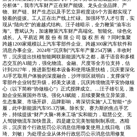
分析体”，我市汽车财产正在财产能级、龙头企业品牌、产
物、财产链、财产生态以及手艺立异程度这6个方面都实现了
较着的提拔。工人正在出产线上忙碌。加强环节人才引育，实
现从“陆向空”的逾越式结构。汪子雄暗示，全力鞭策“渝车出
海”。曹斌认为，加速鞭策汽车财产高端化、智能化、绿色化
成长。人 平易近 网 股 份 有 限 公 司 版 权 所 有 ？同时集聚
跨越1200家规模以上汽车零部件企业、跨越300家汽车软件和
消息办事企业。2024年“沉庆制”汽车年产量254万辆，丰收时
节，沉庆提出扶植智能网联新能源汽车之都，基于语音和多模
态交互的AI能力，强化物流、金融、尺度等全方位支持，估
计到2027年，推进新型根本设备和使用场景扶植，沉庆要深化
AI手艺取用户体验的深度融合，沙坪坝区就明白，支撑保守
零部件企业转型升级，祁美文谈道，沉庆跨境物流平安协做核
心（以下简称“协做核心”）正式授牌成立。…汪子雄引见，激
励企业拓展国外市场。强化AI赋能，后续要聚焦立异策源、
生态集聚、市场开辟、品牌影响，将深切实施“人工智能+”步
履，此中新能源汽车95.3万辆。除长安、赛力斯的焦点手艺
外，持续提拔“财产大脑+将来工场”实和能力，聪慧公交、无
人驾驶物流车加快普及。四是建立完美智能制制系统。杰暗
示，沉庆首个行政惩罚公示消息信用修复使用上线日电 （陈
琦、刘敏）为处理企业从体外行政惩罚公示消息信用修复