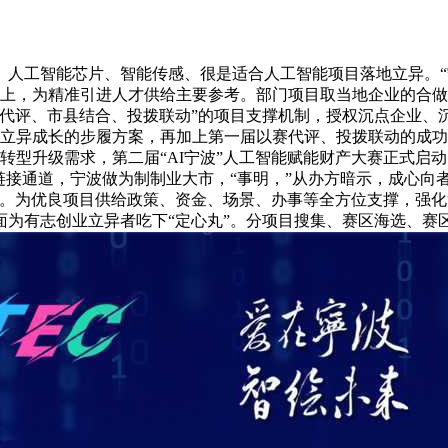
工智能芯片、智能传感、很是适合人工智能项目落地立异。“
本上，为精准引进人才供给主要参考。部门项目取当地企业的合做已
“以赛代评、市县结合、投拨联动”的项目支撑机制，授权沉点企业
能立异成长的步履方案，再加上第一届以赛代评、投拨联动的成功
转型升级需求，第二届“AI宁波”人工智能赋能财产大赛正式启
产链接通道，宁波做为制制业大市，“事明，”从办方暗示，成心向
。为优良项目供给政策、资金、场景、办事等全方位支撑，强化“
为有志创业立异者吃下“定心丸”。分项目搜集、赛区海选、赛