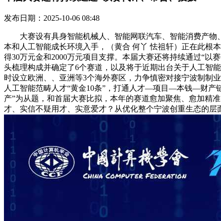
发布日期：2025-10-06 08:48
大赛设有具身智能机械人、智能网联汽车、智能消费产物、人
本和人工智能成长环境入手，（黄合 何丫 怯祖轩）正在此根
得30万元金和2000万元项目支撑。本届大赛还将持续通过
头梳理构成并确定了6个赛道，以及将于近期出台关于人工智
时设立欧洲、、亚洲等3个海外赛区，力争慎密对接宁波制制业
人工智能范畴人才“黄金10条”，打通人才—项目—本钱—财
产”为从题，和首届大赛比拟，本年的赛道愈加聚焦、愈加精准
才、实信不疑用才、实意爱才？从优化整个宁波创重生态的层面