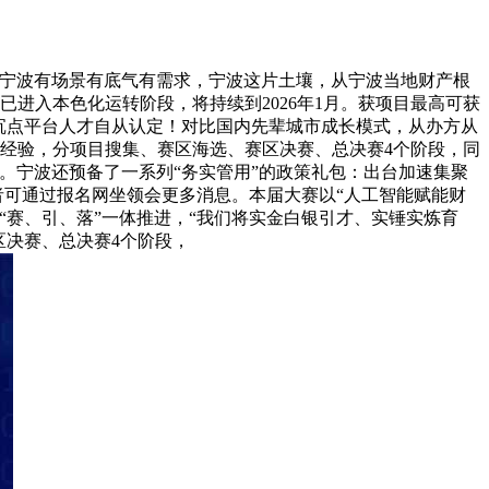
宁波有场景有底气有需求，宁波这片土壤，从宁波当地财产根
进入本色化运转阶段，将持续到2026年1月。获项目最高可获
、沉点平台人才自从认定！对比国内先辈城市成长模式，从办方从
经验，分项目搜集、赛区海选、赛区决赛、总决赛4个阶段，同
动。宁波还预备了一系列“务实管用”的政策礼包：出台加速集聚
者可通过报名网坐领会更多消息。本届大赛以“人工智能赋能财
赛、引、落”一体推进，“我们将实金白银引才、实锤实炼育
区决赛、总决赛4个阶段，