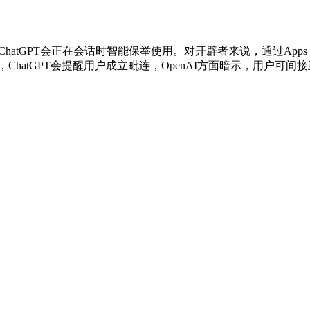
使用。ChatGPT会正在会话时智能保举使用。对开辟者来说，通过App
ChatGPT会提醒用户成立毗连，OpenAI方面暗示，用户可间