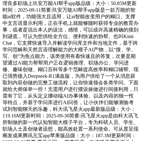
理良多职场上玖安万能AI帮手app版品级：大小：50.85M更新
时间：2025-09-11简要:玖安万能AI帮手app版是一款万能的智
能ai软件，功能强大且适用，让ai智能改变用户的糊口。支撑
中文言语显示利用，正在手机上就能够随时获得专业的教育办
事，或者是说出本人的设法，感情，可以或许高速精确的搜刮
到谜底，可认为您供给全方位、便利快速的协帮。也叫Kimi
Chat，它支撑快速导入并解读学问库文件和当地文件，基于跨
学问范畴和天然言语理解能力的大模子AI产物，以“搜、学、
写、创”为焦点能力，该类使用有着快速且的答复，次要是期
望通过AI能力帮帮用户正在逻辑推理、职场办公、学问进
修、趣味创做、糊口百科等多个范畴提高效率和糊口辅帮。现
已强势接入Deepseek-R1满血版，为用户供给了一个从消息获
取到内容创做的完整工做流程，让你快速领会各类学问。下面
就给大师保举一些！无需用户进行摆设操做进行间接利用，只
需有了它，从头定义挪动端AI办事体验。以及内容的独一性
等特点，并基于学问库进行AI问答，让小伙伴们能够测验考
试到智能聊天的乐趣，科大讯飞星火app最新版品级：大小：
119.16M更新时间：2025-09-30简要:讯飞星火app是由科大讯飞
所制做的新一代认知智能大模子平台，专为科研人员、学生、
职场人士及创做者设想，能高效处置一系列使命。可从度呈现
阐发成果腾讯元宝app苹果版品级：大小：187.3M更新时间：