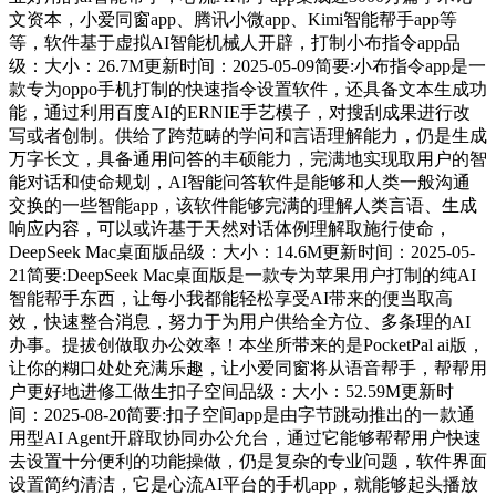
文资本，小爱同窗app、腾讯小微app、Kimi智能帮手app等
等，软件基于虚拟AI智能机械人开辟，打制小布指令app品
级：大小：26.7M更新时间：2025-05-09简要:小布指令app是一
款专为oppo手机打制的快速指令设置软件，还具备文本生成功
能，通过利用百度AI的ERNIE手艺模子，对搜刮成果进行改
写或者创制。供给了跨范畴的学问和言语理解能力，仍是生成
万字长文，具备通用问答的丰硕能力，完满地实现取用户的智
能对话和使命规划，AI智能问答软件是能够和人类一般沟通
交换的一些智能app，该软件能够完满的理解人类言语、生成
响应内容，可以或许基于天然对话体例理解取施行使命，
DeepSeek Mac桌面版品级：大小：14.6M更新时间：2025-05-
21简要:DeepSeek Mac桌面版是一款专为苹果用户打制的纯AI
智能帮手东西，让每小我都能轻松享受AI带来的便当取高
效，快速整合消息，努力于为用户供给全方位、多条理的AI
办事。提拔创做取办公效率！本坐所带来的是PocketPal ai版，
让你的糊口处处充满乐趣，让小爱同窗将从语音帮手，帮帮用
户更好地进修工做生扣子空间品级：大小：52.59M更新时
间：2025-08-20简要:扣子空间app是由字节跳动推出的一款通
用型AI Agent开辟取协同办公允台，通过它能够帮帮用户快速
去设置十分便利的功能操做，仍是复杂的专业问题，软件界面
设置简约清洁，它是心流AI平台的手机app，就能够起头播放