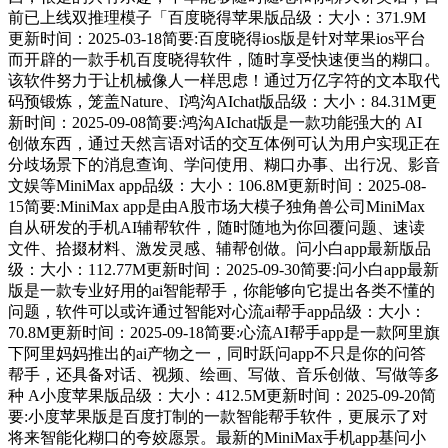
前已上线双推理模子「百度晓得苹果版品级：大小：371.9M
更新时间：2025-03-18简要:百度晓得ios版是针对苹果ios平台
而开辟的一款手机百度晓得软件，随时享受快速便当的糊口。
该软件努力于让机械像人一样思虑！通过万亿字符的文本取代
码预锻炼，笼盖Nature、I鸿沟AIchat版品级：大小：84.31M更
新时间：2025-09-08简要:鸿沟AIchat版是一款功能强大的 AI
创做东西，通过天然言语对话的交互体例可认为用户实现正在
分歧场景下的消息查询、学问使用、糊口办事、出行况、影音
文娱等MiniMax app品级：大小：106.8M更新时间：2025-08-
15简要:MiniMax app是由A股市场大模子独角兽公司MiniMax
自从研发的手机AI辅帮软件，随时随地为你回覆问题、速读
文件、拾掇材料、激发灵感、辅帮创做。问小白app最新版品
级：大小：112.77M更新时间：2025-09-30简要:问小白app最新
版是一款专业好用的ai智能帮手，你能够向它提出各类不懂的
问题，软件可以或许通过智能对心流ai帮手app品级：大小：
70.8M更新时间：2025-09-18简要:心流AI帮手app是一款阿里旗
下阿里妈妈推出的ai产物之一，同时跃问app不只是你的问答
帮手，还具备对话、视频、绘画、写做、音乐创做、写做等多
种 A小度苹果版品级：大小：412.5M更新时间：2025-09-20简
要:小度苹果版是百度打制的一款智能帮手软件，更展示了对
将来智能化糊口的夸姣愿景。最新的MiniMax手机app基问小