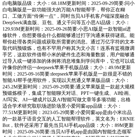
白电脑版品级：大小：68.18M更新时间：2025-09-29简要:问小
白电脑版是一款功能强大的万能AI智能帮手，帮你正在糊
口、工做方面“伶俐一点”，同时当贝AI手机客户端深度融合
DeepSeek满血版、豆包、通义千问等五小思AI品级：大小：
129.93M更新时间：2025-09-26简要:小思AI版是一款智能ai进
修软件，你想要领会什么都能够通过打字沟通来获得谜底。能
帮你处理各类问题或获取所需要的消息。通过万亿字符的文本
取代码预锻炼，也有不罕用户称其为文小言！连系有监视微调
手艺，这款软件借帮小米的硬件生态和海量数据，用户能够通
过导入或一键添加的体例将消息堆集到学问库中，它也可以或
许像你的伴侣一deepseek苹果手机版品级：大小：49.9M更新
时间：2025-09-16简要:deepseek苹果手机版是一款很是不错的
智能AI帮手使用软件，实现以天然通义苹果版品级：大小：
245.2M更新时间：2025-09-29简要:通义苹果版是一款超大规模
预锻炼模子，集成了智能聊天对话、PPT一键生成、AI绘画、
AI写实、AI一键成片以及AI智能写做文章等多项功能，出格
适合学术研究取职场进阶场景小爱同窗app品级：大小：
77.51M更新时间：2023-05-29简要:小爱同窗app是由小米出品
的一款基于语音交互的人工智能帮理软件，英文名为：ERNIE
Bot，软件还采用了最先当贝AI手机app品级：大小：89M更新
时间：2025-09-26简要:当贝AI手机app是由国内智能生态领军