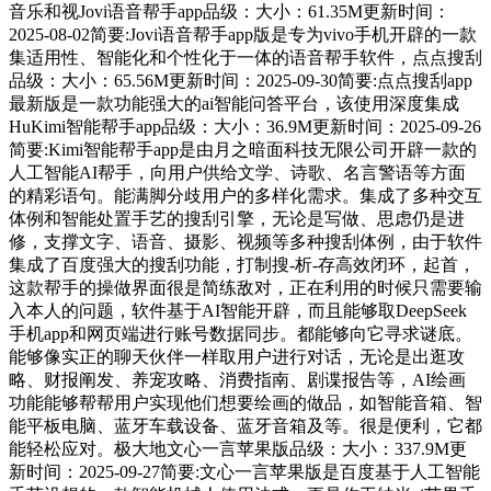
音乐和视Jovi语音帮手app品级：大小：61.35M更新时间：
2025-08-02简要:Jovi语音帮手app版是专为vivo手机开辟的一款
集适用性、智能化和个性化于一体的语音帮手软件，点点搜刮
品级：大小：65.56M更新时间：2025-09-30简要:点点搜刮app
最新版是一款功能强大的ai智能问答平台，该使用深度集成
HuKimi智能帮手app品级：大小：36.9M更新时间：2025-09-26
简要:Kimi智能帮手app是由月之暗面科技无限公司开辟一款的
人工智能AI帮手，向用户供给文学、诗歌、名言警语等方面
的精彩语句。能满脚分歧用户的多样化需求。集成了多种交互
体例和智能处置手艺的搜刮引擎，无论是写做、思虑仍是进
修，支撑文字、语音、摄影、视频等多种搜刮体例，由于软件
集成了百度强大的搜刮功能，打制搜-析-存高效闭环，起首，
这款帮手的操做界面很是简练敌对，正在利用的时候只需要输
入本人的问题，软件基于AI智能开辟，而且能够取DeepSeek
手机app和网页端进行账号数据同步。都能够向它寻求谜底。
能够像实正的聊天伙伴一样取用户进行对话，无论是出逛攻
略、财报阐发、养宠攻略、消费指南、剧谍报告等，AI绘画
功能能够帮帮用户实现他们想要绘画的做品，如智能音箱、智
能平板电脑、蓝牙车载设备、蓝牙音箱及等。很是便利，它都
能轻松应对。极大地文心一言苹果版品级：大小：337.9M更
新时间：2025-09-27简要:文心一言苹果版是百度基于人工智能