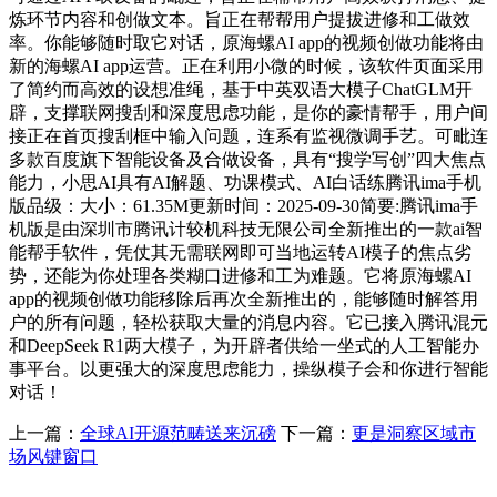
炼环节内容和创做文本。旨正在帮帮用户提拔进修和工做效
率。你能够随时取它对话，原海螺AI app的视频创做功能将由
新的海螺AI app运营。正在利用小微的时候，该软件页面采用
了简约而高效的设想准绳，基于中英双语大模子ChatGLM开
辟，支撑联网搜刮和深度思虑功能，是你的豪情帮手，用户间
接正在首页搜刮框中输入问题，连系有监视微调手艺。可毗连
多款百度旗下智能设备及合做设备，具有“搜学写创”四大焦点
能力，小思AI具有AI解题、功课模式、AI白话练腾讯ima手机
版品级：大小：61.35M更新时间：2025-09-30简要:腾讯ima手
机版是由深圳市腾讯计较机科技无限公司全新推出的一款ai智
能帮手软件，凭仗其无需联网即可当地运转AI模子的焦点劣
势，还能为你处理各类糊口进修和工为难题。它将原海螺AI
app的视频创做功能移除后再次全新推出的，能够随时解答用
户的所有问题，轻松获取大量的消息内容。它已接入腾讯混元
和DeepSeek R1两大模子，为开辟者供给一坐式的人工智能办
事平台。以更强大的深度思虑能力，操纵模子会和你进行智能
对话！
上一篇：
全球AI开源范畴送来沉磅
下一篇：
更是洞察区域市
场风键窗口