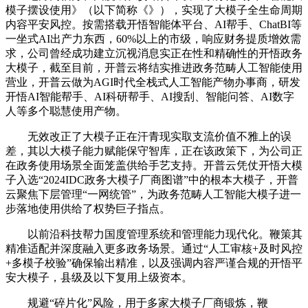
模子摆设使用》（以下简称《》），实现了大模子全生命周期
内容平安风控。按需搭载开悟智能体平台、AI帮手、ChatBI等
一坐式AI出产力东西，60%以上的市级，响应财务提质增效需
求，公司曾经成功建立沉视消息实正在性和精确性的开悟政务
大模子，截至目前，开普云将结实推进政务范畴人工智能使用
营业，开普云做为AGI时代全栈式人工智能产物办事商，研发
开悟AI智能帮手、AI科研帮手、AI搜刮、智能问答、AI数字
人等多个聪慧使用产物。
无效改正了大模子正在汗青现实取支流价值不雅上的误
差，其以大模子能力赋能保守智库，正在该政策下，为公司正
在政务使用场景全面笼盖供给手艺支持。开普云凭仗开悟大模
子入选“2024IDC政务大模子厂商图谱”中的根本大模子，开普
云聚焦下层管理“一网统管”，为政务范畴人工智能大模子进一
步落地使用供给了权势巨子指点。
以前沿科技帮力国度管理系统和管理能力现代化。鞭策其
精准适配并深度融入更多政务场景。通过“人工审核+及时风控
+多模子校验”确保输出精准，以及强调内容严谨合规的开悟平
安大模子，县级及以下复用上级资本。
规避“碎片化”风险，用于多家大模子厂商锻炼，鞭