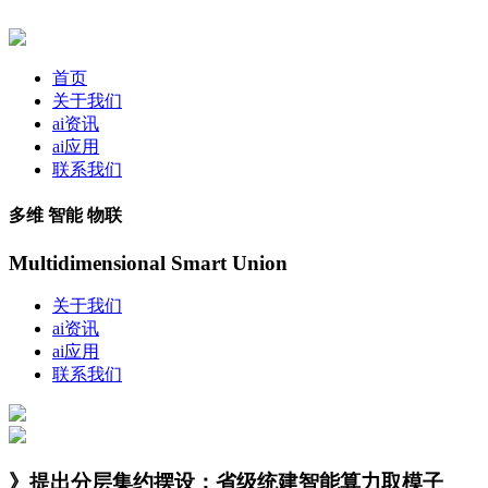
首页
关于我们
ai资讯
ai应用
联系我们
多维 智能 物联
Multidimensional Smart Union
关于我们
ai资讯
ai应用
联系我们
》提出分层集约摆设：省级统建智能算力取模子