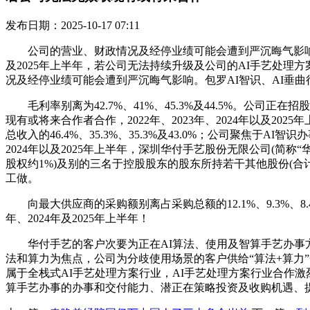
发布日期：2025-10-17 07:11
公司的营业、财政情况及经停业绩可能会遭到严沉晦气影响。按照
及2025年上半年，若公司无法持续升级及公司的AI手艺处理方案
况及经停业绩可能会遭到严沉晦气影响。包罗AI智识、AI垂
毛利率别离为42.7%、41%、45.3%及44.5%。公
现有或将来合作者合作，2022年、2023年、2024年以及202
总收入的46.4%、35.3%、35.3%及43.0%；公司聚焦
2024年以及2025年上半年，深圳华付手艺股份无限公司(简
股权约1%)及别的三名于控股股东的股东所持若干其他股份(合
工做。
向最大供应商的采购额别离占采购总额的12.1%、9.3%、8.4
年、2024年及2025年上半年！
华付手艺的客户次要为正在AI算法、使用及智算手艺办事方
法和算力为焦点，公司为分歧使用场景的客户供给“算法+算力
属于全栈式AI手艺处理方案行业，AI手艺处理方案行业合作激烈
算手艺办事的办事和交付能力、潜正在策略投资及收购机遇、