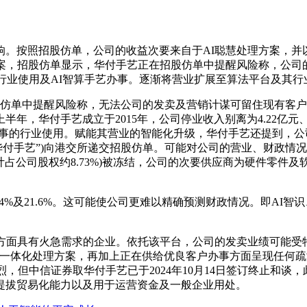
招股仿单，公司的收益次要来自于AI聪慧处理方案，并以此建立
，招股仿单显示，华付手艺正在招股仿单中提醒风险称，公司的毛利别
曲行业使用及AI智算手艺办事。逐渐将营业扩展至算法平台及其行
司正在招股仿单中提醒风险称，无法公司的发卖及营销计谋可留住现有
5年上半年，华付手艺成立于2015年，公司停业收入别离为4.22亿元、
于AI智识办事的行业使用。赋能其营业的智能化升级，华付手艺还提到，
称“华付手艺”)向港交所递交招股仿单。可能对公司的营业、财政情
计占公司股权约8.73%)被冻结，公司的次要供应商为硬件零
%及21.6%。这可能使公司更难以精确预测财政情况。即AI智识、
面具有火急需求的企业。依托该平台，公司的发卖业绩可能受
”一体化处理方案，再加上正在供给优良客户办事方面呈现任何
，但中信证券取华付手艺已于2024年10月14日签订终止和谈
提拔贸易化能力以及用于运营资金及一般企业用处。