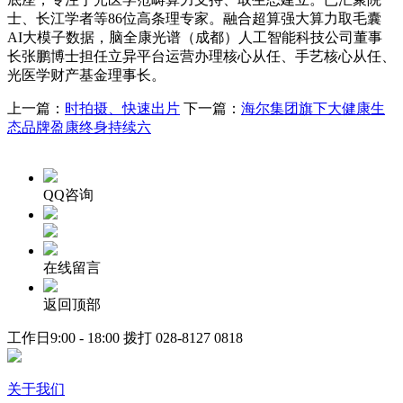
士、长江学者等86位高条理专家。融合超算强大算力取毛囊
AI大模子数据，脑全康光谱（成都）人工智能科技公司董事
长张鹏博士担任立异平台运营办理核心从任、手艺核心从任、
光医学财产基金理事长。
上一篇：
时拍摄、快速出片
下一篇：
海尔集团旗下大健康生
态品牌盈康终身持续六
QQ咨询
在线留言
返回顶部
工作日9:00 - 18:00 拨打
028-8127 0818
关于我们