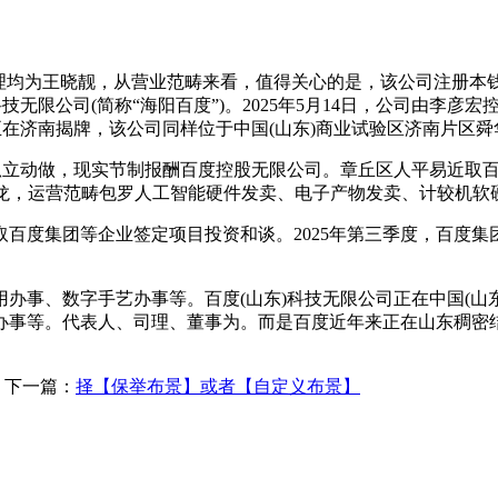
均为王晓靓，从营业范畴来看，值得关心的是，该公司注册本钱1
无限公司(简称“海阳百度”)。2025年5月14日，公司由李彦宏
正在济南揭牌，该公司同样位于中国(山东)商业试验区济南片区
立动做，现实节制报酬百度控股无限公司。章丘区人平易近取百
龙，运营范畴包罗人工智能硬件发卖、电子产物发卖、计较机软
集团等企业签定项目投资和谈。2025年第三季度，百度集团
事、数字手艺办事等。百度(山东)科技无限公司正在中国(山东
办事等。代表人、司理、董事为。而是百度近年来正在山东稠密结
下一篇：
择【保举布景】或者【自定义布景】