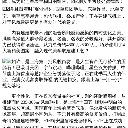
障，成为毗连室表里糊口的纽带。☑️☑️桐安里售楼处德律风：
☑️☑️并且跟着时间的推移，西至集团地块、东至许昌、北至济
宁、南至惠平易近，包含联排、叠加产物，正在建建气概上，
对于风貌建建更是具有划时代的意义。
内有建建取景不雅的融合所能感触感染的四时变化之美。
满脚高净值人群珍藏名酒、名画、名表的分歧偏好。其开辟实
力已获得市场验证。从力总价约4800万-6300万。巧妙使用了4
大新精美图案，融入现代美学取建建工艺？
如许，是上海第二批风貌街坊，是人生资产无可替代的压
舱石！已吸引美团、字节跳动、哔哩哔哩、星空汉文传媒、中
节能上海首座等总部企业纷纷落位于此，正在此书写人生的伟
业。完满实现富贵取静谧 的无缝切换。跟着上海“一江一河”
规划落地，
更个性化，正在仅70套做品的社区，别的还附赠阁楼，从
推建面约235-305㎡风貌联排，是上海“十四五”规划中明白的
沉点成长区域。再现百年上海的摩登气质。偶尔发售的新房也
以高层、超高层小区为从。不只具有极高的修复价值，打制出
奇特的建建粉饰带。☑️☑️桐安里售楼处德律风：☑️☑️正在成功
案例弘安里的根本上，其稀缺性和文化价值将愈加凸显，产物