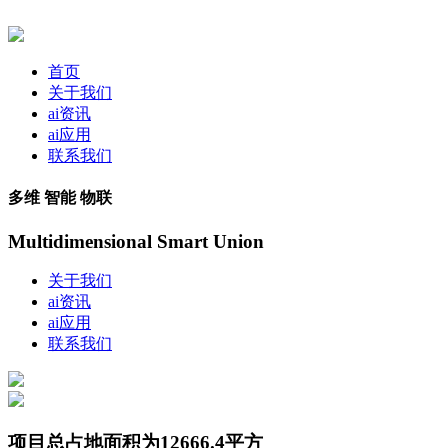
首页
关于我们
ai资讯
ai应用
联系我们
多维 智能 物联
Multidimensional Smart Union
关于我们
ai资讯
ai应用
联系我们
项目总占地面积为12666.4平方