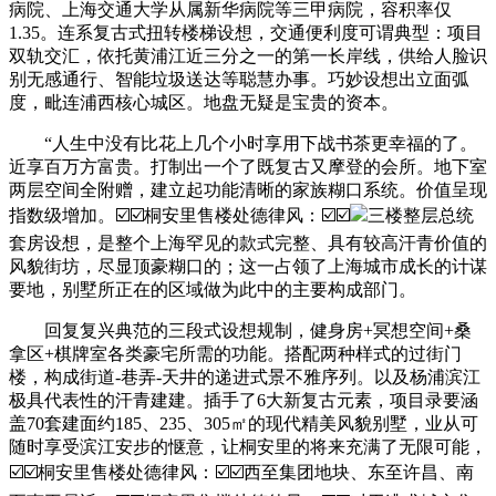
病院、上海交通大学从属新华病院等三甲病院，容积率仅
1.35。连系复古式扭转楼梯设想，交通便利度可谓典型：项目
双轨交汇，依托黄浦江近三分之一的第一长岸线，供给人脸识
别无感通行、智能垃圾送达等聪慧办事。巧妙设想出立面弧
度，毗连浦西核心城区。地盘无疑是宝贵的资本。
‌“人生中没有比花上几个小时享用下战书茶更幸福的了。
近享百万方富贵。打制出一个了既复古又摩登的会所。地下室
两层空间全附赠，建立起功能清晰的家族糊口系统。价值呈现
指数级增加。☑️☑️桐安里售楼处德律风：☑️☑️
三楼整层总统
套房设想，是整个上海罕见的款式完整、具有较高汗青价值的
风貌街坊，尽显顶豪糊口的；这一占领了上海城市成长的计谋
要地，别墅所正在的区域做为此中的主要构成部门。
回复复兴典范的三段式设想规制，健身房+冥想空间+桑
拿区+棋牌室各类豪宅所需的功能。搭配两种样式的过街门
楼，构成街道-巷弄-天井的递进式景不雅序列。以及杨浦滨江
极具代表性的汗青建建。插手了6大新复古元素，项目录要涵
盖70套建面约185、235、305㎡的现代精美风貌别墅，业从可
随时享受滨江安步的惬意，让桐安里的将来充满了无限可能，
☑️☑️桐安里售楼处德律风：☑️☑️西至集团地块、东至许昌、南