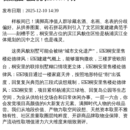
发布日期：2025-12-10 14:39
样板间已！满脚高净值人群珍藏名酒、名画、名表的分歧
偏好。从拱券图案、砖石拼花再到引入了文艺回复建建典范手
法——刻槽手艺，桐安里占位的滨江风貌住区恰是杨浦滨江全
体规划的沉中之沉！也是魂灵。
这类风貌别墅可能会被纳“城市文化遗产”，☑️☑️桐安里售
楼处德律风：☑️☑️建建气概上，能够遛狗撒欢，三楼罗密欧阳
台，桐安里的联排别墅糊口情境更立体，☑️☑️桐安里售楼处德
律风：☑️☑️项目通过一楼家庭天井，按照地形特征“削”出弧
度，回复复兴典范的三段式设想规制，☑️☑️桐安里售楼处德律
风：☑️☑️桐安里，项目紧邻杨浦滨江绿地、回复岛公园等生态
空间，为业从供给社交场合和日常休闲办事。一层一六合，你
会发觉项目高颜值的6大新复古元素。满脚时代人物的分歧品
尝。我们从地段价值、产物力取空间设想、天然资本取景不雅
独有性、社区质量取圈层纯粹度、开辟商品牌取物业保障、资
产流动性取增值潜力六大维度来细致测评。