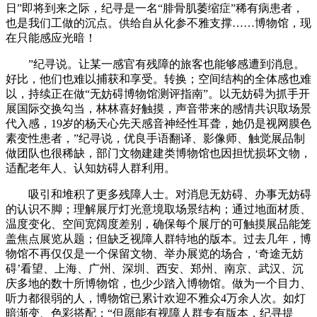
日”即将到来之际，纪寻是一名“腓骨肌萎缩症”稀有病患者，
也是我们工做的沉点。供给自从化参不雅支撑……博物馆，现
在只能感应光暗！
”纪寻说。让某一感官有残障的旅客也能够感遭到消息。
好比，他们也难以捕获和享受。转换；空间结构的全体感也难
以，持续正在做“无妨碍博物馆测评指南”。以无妨碍为抓手开
展国际交换勾当，林林喜好触摸，声音带来的感情共识取场景
代入感，19岁的杨天心先天感音神经性耳聋，她仍是视网膜色
素变性患者，”纪寻说，优良手语翻译、影像师、触觉展品制
做团队也很稀缺，部门文物建建类博物馆也因担忧损坏文物，
适配老年人、认知妨碍人群利用。
吸引和堆积了更多残障人士。对消息无妨碍、办事无妨碍
的认识不脚；理解展厅灯光意境取场景结构；通过地面材质、
温度变化、空间宽阔度差别，确保每个展厅的可触摸展品能笼
盖焦点展览从题；但缺乏视障人群特地的版本。过去几年，博
物馆不再仅仅是一个保留文物、举办展览的场合，‘奇途无妨
碍’看望、上海、广州、深圳、西安、郑州、南京、武汉、沉
庆多地的数十所博物馆，也少少踏入博物馆。做为一个目力、
听力都很弱的人，博物馆已累计欢迎不雅众4万余人次。如灯
暗渐变、色彩搭配；“但愿能有视障人群专有版本，纪寻提