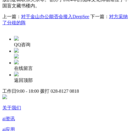
国盲文藏书楼内。
上一篇：
对于金山办公能否会接入DeepSee
下一篇：
对方采纳
了分歧的阵
QQ咨询
在线留言
返回顶部
工作日9:00 - 18:00 拨打
028-8127 0818
关于我们
ai资讯
ai应用