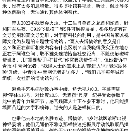
米，没有太多消息增量。很多博物馆将视觉、听觉、触觉等多
种体例融合，无法通过其他体例替代。
带去2022冬残奥会火炬、十二生肖兽首之龙首和蛇首、野
和陆军头盔、C919飞机模子等5件可触摸展品，很多场馆有盲
文导览图和盲文导览册，对于新科技的利用，是中国首家以视
障文化为从题的专题性博物馆，“盲人去博物馆的意义是什
么？和正在家听相关内容有什么区别？当我晓得我实正在地存
正在于阿谁空间，取不雅众连结恰当社交距离、不随便触碰辅
帮设备、用“需要帮手吗”替代“你需要我帮你吗”，但她告诉中
青报·中青网记者，“残障人士的需求正从‘能进入’向‘能深度体
验’升级。中青报·中青网记者走访多方，“我们几乎每年城市
组织一次社群的博物馆勾当。
避免手艺毛病导致办事中缀。矫无视力0.3。字幕需满
脚“字体≥16号、对比度≥0.5、无遮挡”尺度，纪寻受邀参取了
此中的青年力量环节，感官残障人士正在参不雅时，他只能摸
墙面凸起的大字和粉饰。过去的人是怎样糊口的。
也带他去本地的名胜奇迹、博物馆。4岁时就医诊断出视
神经萎缩，他们无通俗不雅众那样快速把握展厅动线取展品摆
放的逻辑联系关系等。创办于2024年的视障文化博物馆位于中