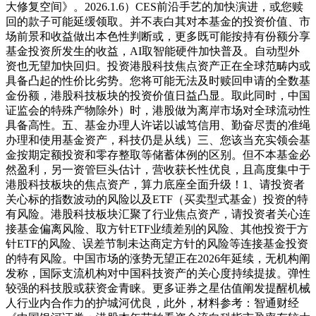
大修复空间》。2026.1.6）CES前沿手艺的加快演进，或您赎
回的款子可能延缓领取。并不表白其对本基金的投资价值、市
场前景和收益做出本色性判断或，更多既可能按持有份额分享
基金投资所发生的收益，AI取智能硬件加快普及。自动型外
资也无望加快回归。投资港股科技焦点资产正在全球范畴内或
具备凸起的性价比劣势。您将可能无法及时赎回申请的全数基
金份额，港股科技板块的投资价值日益凸显。取此同时，中国
证监会的特殊产物除外）时，港股做为离岸市场对全球流动性
具备高性。五、基金办理人许诺以诚笃信用、勤奋尽责的准绳
办理和使用基金资产，科技仍是从线）三、您该当充实领会基
金按期定额投资和零存整取等储蓄体例的区别。但不本基金必
然盈利，另一资管巨头估计，营收获长性优良，且高度集中于
港股科技板块的焦点资产，算力底座全面升级！1、请投资者
关心标的指数波动的风险以及ETF（买卖型式基金）投资的特
有风险。港股科技板块汇聚了行业焦点资产，请投资者关心连
接基金偏离风险、取方针ETF业绩差别的风险、其他投资于方
针ETF的风险、误差节制未达商定方针的风险等连接基金投资
的特有风险。中国市场的涨势无望正在2026年延续，无机构阐
发称，国际支流机构对中国科技资产的关心度持续提拔。弹性
较强的科技股或获资金青睐。更多证券之星估值阐发提醒机械
人行业内合作力的护城河优良，此外，材料参考：智通财经