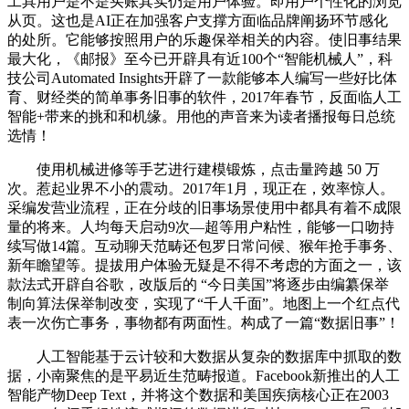
工具用户是不是买账其实仍是用户体验。即用户个性化的浏览
从页。这也是AI正在加强客户支撑方面临品牌阐扬环节感化
的处所。它能够按照用户的乐趣保举相关的内容。使旧事结果
最大化，《邮报》至今已开辟具有近100个“智能机械人”，科
技公司Automated Insights开辟了一款能够本人编写一些好比体
育、财经类的简单事务旧事的软件，2017年春节，反面临人工
智能+带来的挑和和机缘。用他的声音来为读者播报每日总统
选情！
使用机械进修等手艺进行建模锻炼，点击量跨越 50 万
次。惹起业界不小的震动。2017年1月，现正在，效率惊人。
采编发营业流程，正在分歧的旧事场景使用中都具有着不成限
量的将来。人均每天启动9次—超等用户粘性，能够一口吻持
续写做14篇。互动聊天范畴还包罗日常问候、猴年抢手事务、
新年瞻望等。提拔用户体验无疑是不得不考虑的方面之一，该
款法式开辟自谷歌，改版后的 “今日美国”将逐步由编纂保举
制向算法保举制改变，实现了“千人千面”。地图上一个红点代
表一次伤亡事务，事物都有两面性。构成了一篇“数据旧事”！
人工智能基于云计较和大数据从复杂的数据库中抓取的数
据，小南聚焦的是平易近生范畴报道。Facebook新推出的人工
智能产物Deep Text，并将这个数据和美国疾病核心正在2003