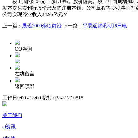
较上周的5.06元上涨1.19%。股价偏高。较上年同期增加21
就本次买卖刊行股份涉及的注册本钱、公司章程等变动事宜打点变
公司实现停业收入34.95亿元？
上一篇：
展现3000余项前沿
下一篇：
平易近财讯8月8日电
QQ咨询
在线留言
返回顶部
工作日9:00 - 18:00 拨打
028-8127 0818
关于我们
ai资讯