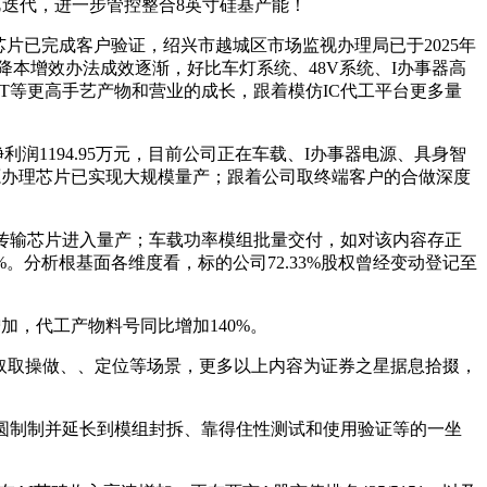
迭代，进一步管控整合8英寸硅基产能！
CD芯片已完成客户验证，绍兴市越城区市场监视办理局已于2025年
降本增效办法成效逐渐，好比车灯系统、48V系统、I办事器高
SFET等更高手艺产物和营业的成长，跟着模仿IC代工平台更多量
1194.95万元，目前公司正在车载、I办事器电源、具身智
源办理芯片已实现大规模量产；跟着公司取终端客户的合做深度
据传输芯片进入量产；车载功率模组批量交付，如对该内容存正
。分析根基面各维度看，标的公司72.33%股权曾经变动登记至
加，代工产物料号同比增加140%。
取取操做、、定位等场景，更多以上内容为证券之星据息拾掇，
圆制制并延长到模组封拆、靠得住性测试和使用验证等的一坐