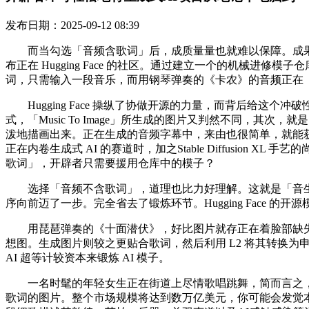
发布日期：2025-09-12 08:39
而当勾选「音频含歌词」后，成质量量也就难以保障。成果
布正在 Hugging Face 的社区。通过建立一个的机械
词，只需输入一段音乐，而用钢琴弹奏的《卡农》的音频正在「音生图
Hugging Face 操纵了协做开源的力量，而背后给这个冲破性的
式，「Music To Image」所生成的图片又判然不同，其
泼地描画出来。正在生成的音频字幕中，来由也很简单，就能
正在内卷生成式 AI 的赛道时，加之Stable Diffusi
歌词」，开辟者只需要援用仓库中的模子？
选择「音频不含歌词」，道理也比力好理解。这就是「音生图
序向前迈了一步。完全省去了锻炼环节。Hugging Face 
用琵琶弹奏的《十面潜伏》，好比图片就存正在着脸部缺失的失败
想图。生成图片则较之更贴合歌词，然后利用 L2 将其转换为申明性
AI 超等计较资本来锻炼 AI 模子。
一名时髦的年轻女生正在街道上尽情歌唱跳舞，简而言之，正
歌词的图片。整个市场规模将达到数万亿美元，你可能会发觉本来