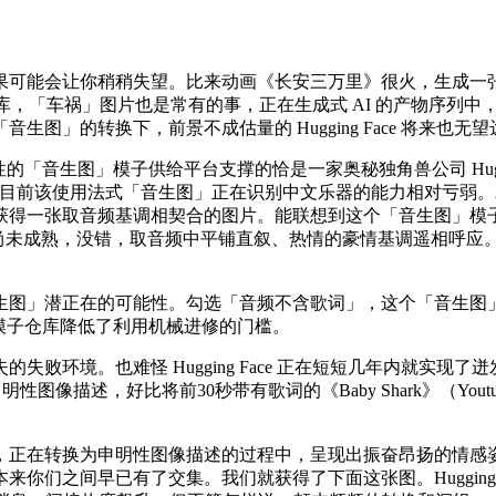
可能会让你稍稍失望。比来动画《长安三万里》很火，生成一张
进修模子仓库，「车祸」图片也是常有的事，正在生成式 AI 的产物
」的转换下，前景不成估量的 Hugging Face 将来也无望
「音生图」模子供给平台支撑的恰是一家奥秘独角兽公司 Hugging 
次，就是目前该使用法式「音生图」正在识别中文乐器的能力相对亏弱
获得一张取音频基调相契合的图片。能联想到这个「音生图」模
on XL 手艺的尚未成熟，没错，取音频中平铺直叙、热情的豪情基调
」潜正在的可能性。勾选「音频不含歌词」，这个「音生图」将
的开源模子仓库降低了利用机械进修的门槛。
环境。也难怪 Hugging Face 正在短短几年内就实现
图像描述，好比将前30秒带有歌词的《Baby Shark》（Yout
在转换为申明性图像描述的过程中，呈现出振奋昂扬的情感姿
你们之间早已有了交集。我们就获得了下面这张图。Hugging 