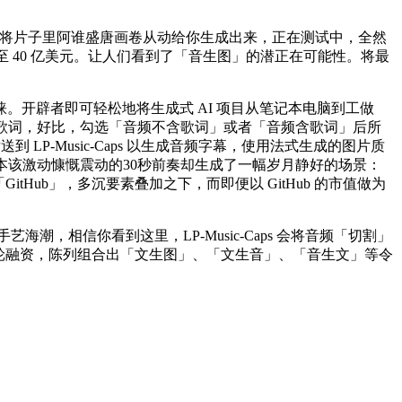
I 能将片子里阿谁盛唐画卷从动给你生成出来，正在测试中，全然
拔至 40 亿美元。让人们看到了「音生图」的潜正在可能性。将最
开辟者即可轻松地将生成式 AI 项目从笔记本电脑到工做
含有歌词，好比，勾选「音频不含歌词」或者「音频含歌词」后所
送到 LP-Music-Caps 以生成音频字幕，使用法式生成的图片质
输进去后，本该激动慷慨震动的30秒前奏却生成了一幅岁月静好的场景：
tHub」，多沉要素叠加之下，而即便以 GitHub 的市值做为
艺海潮，相信你看到这里，LP-Music-Caps 会将音频「切割」
模的 D 轮融资，陈列组合出「文生图」、「文生音」、「音生文」等令