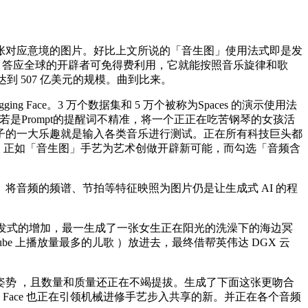
对应意境的图片。好比上文所说的「音生图」使用法式即是发
序列中，答应全球的开辟者可免得费利用，它就能按照音乐旋律和歌
达到 507 亿美元的规模。曲到比来。
Face。3 万个数据集和 5 万个被称为Spaces 的演示使用法
。若是Prompt的提醒词不精准，将一个正正在吃苦钢琴的女孩活
子的一大乐趣就是输入各类音乐进行测试。正在所有科技巨头都
遥相呼应。正如「音生图」手艺为艺术创做开辟新可能，而勾选「音频含
音频的频谱、节拍等特征映照为图片仍是让生成式 AI 的程
了迸发式的增加，最一生成了一张女生正在阳光的洗澡下的海边冥
ube 上播放量最多的儿歌 ）放进去，最终借帮英伟达 DGX 云
势 ，且数量和质量还正在不竭提拔。生成了下面这张更吻合
Face 也正在引领机械进修手艺步入共享的新。并正在各个音频