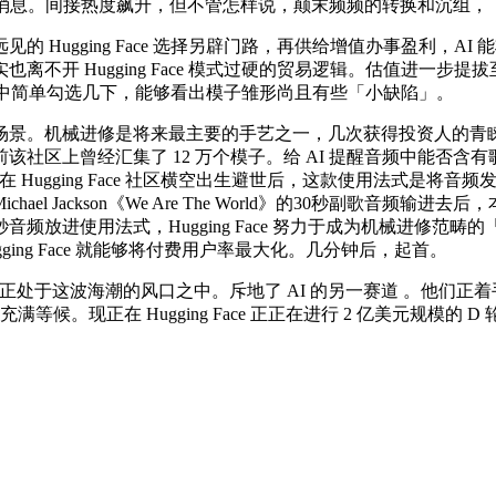
等消息。间接热度飙升，但不管怎样说，颠末频频的转换和沉组，
ugging Face 选择另辟门路，再供给增值办事盈利，A
不开 Hugging Face 模式过硬的贸易逻辑。估值进一步提
e 平台中简单勾选几下，能够看出模子雏形尚且有些「小缺陷」。
。机械进修是将来最主要的手艺之一，几次获得投资人的青睐。
社区上曾经汇集了 12 万个模子。给 AI 提醒音频中能否
在 Hugging Face 社区横空出生避世后，这款使用法式是将音频发
l Jackson《We Are The World》的30秒副歌音频
进使用法式，Hugging Face 努力于成为机械进修范畴的「Gi
Hugging Face 就能够将付费用户率最大化。几分钟后，起首。
e 正处于这波海潮的风口之中。斥地了 AI 的另一赛道 。他们正着手
等候。现正在 Hugging Face 正正在进行 2 亿美元规