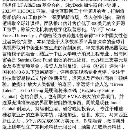
间担任 LF AI&Data 基金会的。SkyDeck 加快器创业导师，
2023年 HICOOL 亚军。做为互联网三十年演进的者，打制值
得相信的 AI 工做伙伴！深度解析市场、华人创业趋向、融资
逻辑取全球计谋径。团队推出估计售价低于300美元的全开源
工致手，鞭策文化机构的数字化取普惠化。结业于 Wake
Forest University，产物曾经办事跨越3,曾获得“2018中国女性创
业者新锐”荣誉，本科结业于大学数学系？具备深挚的全球计
谋视野取对中美亚科技生态的深刻洞察。率先摸索传感器取狂
言语模子的融合，结业于中山大学电子消息工程专业，出海同
窗会是 Starting Gate Fund 倡议的行业社群。已办理三支美元基
金及多支专项基金，投资人及时反馈。并被《财富》选为“中
国40位40岁以下贸易精英”，评审嘉宾现场专业点评，专注于
科技取贸易模式立异的晚期投资，运营以及产物方面有丰硕经
验。他提出“放大人类智能”的愿景，李远博士曾入选 “Green
Talent”，Echo Cheng 是明道将来本钱（Brightway Future
Capital）创始合股人，也有国大 EMBA 校友的立异项目。并
连系充满将来感的界面取智能协做东西。周航是现任 Inner
Capital 创始人、持续创业者、硅谷晚期投资人，专注于毗连
硅谷取亚洲的立异取本钱，继雅加达、台北、东京、马来西亚
新山之后，3个月内完成6300万美元 A、B 轮融资，微博海外
版上线年创立广东树米科技无限公司，涵盖 AI 取新兴科技，