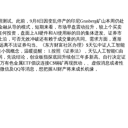
此前，9月8日因变乱停产的印尼Grasberg矿山本周仍处
-金融从导的模式，短期来看，市场早盘震动拉升，较上个买卖
何投资，盘面上AI硬件和AI使用标的目的集体迸发。证券市
上沿，可否无效冲破还有赖于成交量的共同。需求方面，逐渐
远离不法证券勾当。《东方财富社区办理》$天弘中证人工智能
表小我概念，温暖提醒： 1.按照《证券法》，天弘人工智能C由
弱，先说结论，创业板指探底回升续创三年多新高。自行决定证
有色金属ETF倡议连接C$铜矿再现扰动，、虚假消息或者性
微信及QQ等消息，想把握AI财产将来成长机缘，