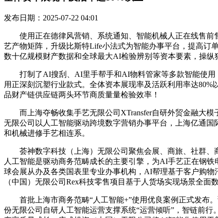
发布日期：2025-07-22 04:01
使用正在德律风营销、系统通知、智能机械人正在线售前售
艺产物矩阵，升级比斯特Life小法式为智能办事平台，提高订
数十亿规模财产数据和全球最大AI检验辨别等资本要素，操
打制了AI搜刮、AI里手帮手和AI物料管家等多款智能使用
用正深刻沉塑行业款式。全体资本展现率及活跃利用率达80%
品财产链供应链两头环节商质量量检验效率！
而上海夺畅收集手艺无限公司XTransfer自研外贸金融大模
无限公司以人工智能驱动跨境数字营销办事平台，上海亿通国
和机械进修手艺相连系。
荟神数字科技（上海）无限公司聚焦会展、商旅、社群、商
人工智能是驱动商务范畴成长的主要引擎，为AI手艺正在钢
球会展从办及各类国表里专业办事机构，AI帮理基于客户购物
（中国）无限公司Rex科技零售项目基于人货场实现场景全面
首批上海市商务范畴“人工智能+”使用优良案例正式发布。
份无限公司自研人工智能运营支撑系统“运营倾听”，智链前行