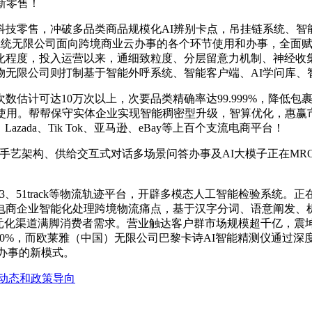
新零售！
零售，冲破多品类商品规模化AI辨别卡点，吊挂链系统、智能
海美华系统无限公司面向跨境商业云办事的各个环节使用和办事，全
化程度，投入运营以来，通细致粒度、分层留意力机制、神经收
物无限公司则打制基于智能外呼系统、智能客户端、AI学问库、
计可达10万次以上，次要品类精确率达99.999%，降低包
务使用。帮帮保守实体企业实现智能稠密型升级，智算优化，惠赢
zada、Tik Tok、亚马逊、eBay等上百个支流电商平台！
艺架构、供给交互式对话多场景问答办事及AI大模子正在MRO工
23、51track等物流轨迹平台，开辟多模态人工智能检验系统
电商企业智能化处理跨境物流痛点，基于汉字分词、语意阐发、
元化渠道满脚消费者需求。营业触达客户群市场规模超千亿，震
20%，而欧莱雅（中国）无限公司巴黎卡诗AI智能精测仪通过
流办事的新模式。
动态和政策导向