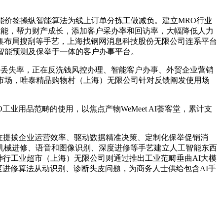
价签操纵智能算法为线上订单分拣工做减负。建立MRO行业
面赋能，帮力财产成长，添加客户采办率和回访率，大幅降低人力
集布局搜刮等手艺，上海找钢网消息科技股份无限公司连系平台
智能预测及保举于一体的客户办事平台。
裹丢失率，正在反洗钱风控办理、智能客户办事、外贸企业营销
市场，唯泰精品购物村（上海）无限公司针对反馈阐发使用场
业用品范畴的使用，以焦点产物WeMeet AI荟客堂，累计支
。正在提拔企业运营效率、驱动数据精准决策、定制化保举促销消
机械进修、语音和图像识别、深度进修等手艺建立人工智能东西
坤行工业超市（上海）无限公司则通过推出工业范畴垂曲AI大模
深度进修算法从动识别、诊断头皮问题，为商务人士供给包含AI手