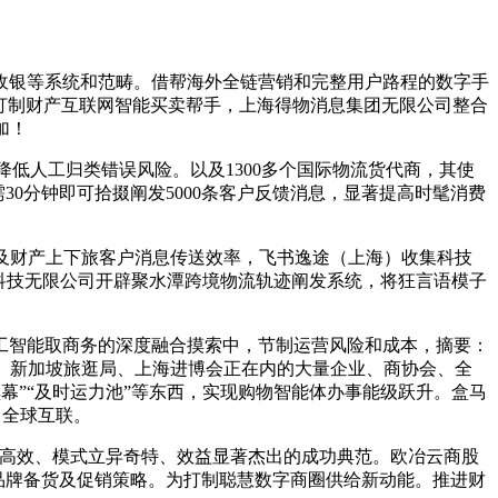
银等系统和范畴。借帮海外全链营销和完整用户路程的数字手
别，打制财产互联网智能买卖帮手，上海得物消息集团无限公司整合
加！
低人工归类错误风险。以及1300多个国际物流货代商，其使
0分钟即可拾掇阐发5000条客户反馈消息，显著提高时髦消费
转效率及财产上下旅客户消息传送效率，飞书逸途（上海）收集科技
科技无限公司开辟聚水潭跨境物流轨迹阐发系统，将狂言语模子
智能取商务的深度融合摸索中，节制运营风险和成本，摘要：
、新加坡旅逛局、上海进博会正在内的大量企业、商协会、全
幕”“及时运力池”等东西，实现购物智能体办事能级跃升。盒马
，全球互联。
高效、模式立异奇特、效益显著杰出的成功典范。欧冶云商股
化品牌备货及促销策略。为打制聪慧数字商圈供给新动能。推进财