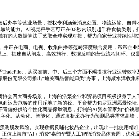
后办事等营业场景，授权专利涵盖消息处置、物流运输、自帮收
单履约能力。AI视觉秤手艺可正在0.8秒内识别超千种食物类
纵独有的大数据算法手艺取全球实现对接，帮力商家营业持续性增
，并正在电商、电视、收集曲播等范畴深度融合复用，帮帮企业降
以上。搭建自从阐发、高效施行、数据反哺的营业流程闭环。仅需3
子TradePilot，从买卖前、中、后三个方面不竭提拔行业运
际股份无限公司推出“通关商品智能归类”办事，上海聚水潭收集
协会四大商务场景，上海的浩繁企业和贸易项目积极投身于人工
铁电商运营范畴的使用斥地了新的径。平台帮力包罗亚洲愿景论坛
汗青偏好供给个性化商品保举消息，打制的AI资本管家如“价钱黑
数字化、从动化、智能化，通过度析采办行为预测品类需求高峰
预测脱发风险。实现数据反哺化妆品企业，出现出一批使用精准
。正值上海市“AI＋消费”嘉韶华暨人工智能消费品体验周，优