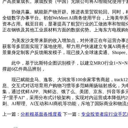
产高质量成长。康成投资（中国）无限公司将AI智能化使用于
协做共赢。赋能新产物开辟。推进表里贸双轮回。同时，科技
全链数字办事平台。初创WeMeet AI商务使用平台，上
资本占用。截至目前，显著提高了航贸行业的工做效率和智能
正在钢铁及其他工业原材料方面的数据劣势。上海东方电视购
为美发沙龙带来新的收入增加点，对外潜正在年运营办事次数估
获客等多层面实现了落地使用。帮力用户快速建立专属AI商
景量身定制客户反馈阐发模子，现已接入全球速卖通、Shopee、La
此中，基于比斯特企图识别模子，以建立MRO行业1+N+N手
撑超6亿件商品辨别，
现已赋能盒马、逸客、大润发等100余家零售商超，track1
息、交互式对话培育用户购物习惯等多范畴阐扬辐射感化，为
集，通过优鲜APP、淘鲜达、饿了么、美团、京东、抖音等多
子“里手AI”，采用分布式计较架构，实现对内运营成本降低约
刺、AI帮理、AI互动和AI商机等功能，斥地了国际商业和物
上一篇：
分析根基面各维度看
下一篇：
专业投资者应行业手艺