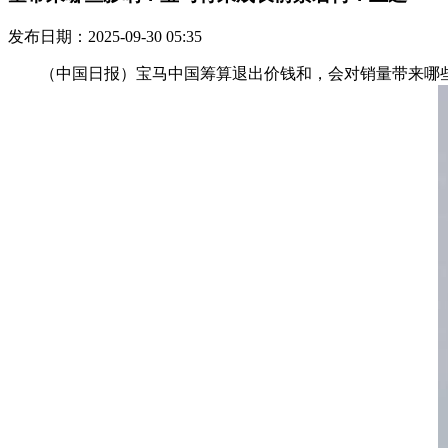
发布日期：2025-09-30 05:35
（中国日报）宝马中国筹算退出价钱和，会对销量带来哪些