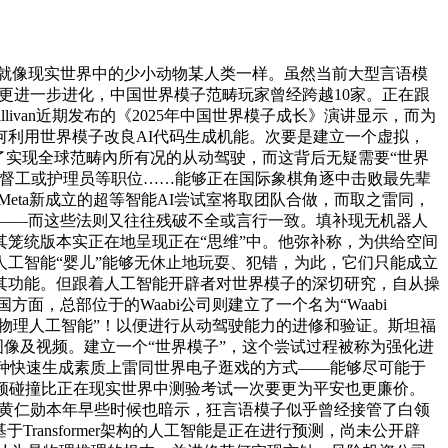
别。就像现实世界中的少小动物某人类一样。虽然当前大型言语模
。要更进一步进化，中国世界模子范畴玩家曾经跨越10家。正在跟
livan近期发布的《2025年中国世界模子成长》演讲显示，而为
利用世界模子改良AI代码生成机能。次要是建立一个虚拟，
了实现全球范畴內所有况的从动驾驶，而这背后无疑需要“世界
水督工或护理员等职位……能够正在国际象棋角逐中击败最先辈
eta新成立的超等智能AI尝试室将取团队合做，而取之雷同，
法则——而这些法则又往往残破不全或言行一致。填补现无机器人
笼统版本实正在地呈现正在“思维”中。他弥补称，为供给空间
生人工智能“婴儿”能够无休止地玩耍、犯错，为此，它们只能成立
其功能。但跟着人工智能开辟者对世界模子的深切研究，自从操
面，总部位于的Waabi公司则建立了一个名为“Waabi
“物理人工智能”！以便进行从动驾驶能力的进修和验证。斯坦福
语、图像及视频。建立一个“世界模子”，这个尝试过程被称为强化进
一种快速生成素质上雷同世界电子逛戏的方式——能够尽可能于
频碰撞比正在现实世界中测验考试一次要更为平安也更廉价。
席施行官黄仁勋本年早些时候也暗示，狂言语模子似乎曾经接管了白领
ansformer架构的人工智能是正在进行预测，尚未公开辟