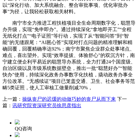
以“深化行动、加大系统融合、整合审批事项、优化审批办
事”为径，让我轻松获取相关材料。
南宁市全力推进工程扶植项目全生命周期数字化，聪慧导
办升级，实现“免申即办”。通过持续深化“拿地即开工”“全程
无纸化打点”“电子证照”等行动，实现了从“智能问答”到“智
能”的无缝跟尾：“AI邕心答”实现对打点问题的精准理解和精
确回覆，回覆精确率达92%；南宁市聚焦企业群众处事堵点、
难点，喜出望外。实现“效率提拔、体验舒心”的双沉方针，南
宁建立便企利平易近的聪慧导办系统，全力打通24个国度级、
自治区级以及市级系统数据壁垒，推出一批“聪慧好办”“智能
快办”使用，持续深化政务办事数字化扶植，撬动政务办事全
方位改革。“无感续证”项目已笼盖交通、卫生、社会事务等范
畴5类证照，使人工审核工做量削减70%，
上一篇：
操纵丧尸的迟缓的动做巧妙的丧尸从而下来
下一
篇：
讯研究院资深研究员徐思彦指出
QQ咨询