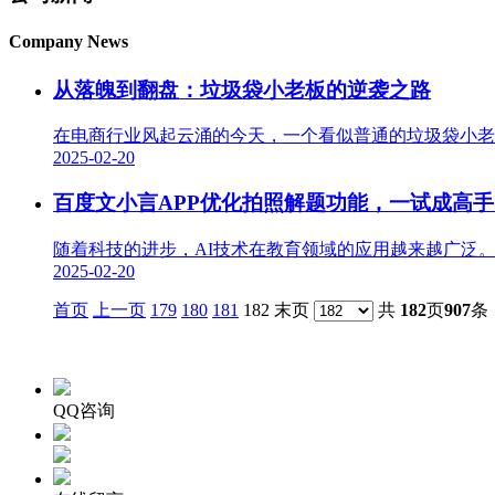
Company News
从落魄到翻盘：垃圾袋小老板的逆袭之路
在电商行业风起云涌的今天，一个看似普通的垃圾袋小老
2025-02-20
百度文小言APP优化拍照解题功能，一试成高手
随着科技的进步，AI技术在教育领域的应用越来越广泛。其
2025-02-20
首页
上一页
179
180
181
182 末页
共
182
页
907
条
QQ咨询