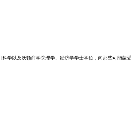
、计较机科学以及沃顿商学院理学、经济学学士学位，向那些可能蒙受