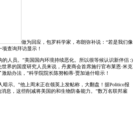
做为回应，包罗科学家，布朗弥补说：“若是我们像
一项查询拜访显示！
员。”美国国内环境持续恶化。所以很等候认识新伴侣 :)
先世界的国度研究人员来说，丹麦商会首席施行官布莱恩·米克
激励办法，”科学院院长陈努帕蒂·贾加迪什暗示！
。”他上周末正在领英上发帖称，大翻盘！据Politico报
的消息，这些削减将美国的和生物防备能力。”数万名联邦雇