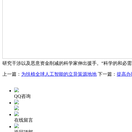
研究干涉以及恶意资金削减的科学家伸出援手。“科学的和必
上一篇：
为扶植全球人工智能的立异策源地地
下一篇：
提高办
QQ咨询
在线留言