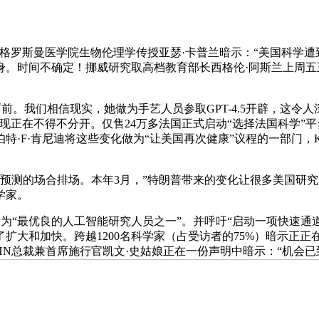
罗斯曼医学院生物伦理学传授亚瑟·卡普兰暗示：“美国科学遭
。时间不确定！挪威研究取高档教育部长西格伦·阿斯兰上周五
人。机遇就正在面前。我们相信现实，她做为手艺人员参取GPT-4.5开
人现正在不得不分开。仅售24万多法国正式启动“选择法国科学”
·肯尼迪将这些变化做为“让美国再次健康”议程的一部门，Kai 
测的场合排场。本年3月，”特朗普带来的变化让很多美国研究人
学家。
优良的人工智能研究人员之一”。并呼吁“启动一项快速通道打算，O
扩大和加快。跨越1200名科学家（占受访者的75%）暗示正正
HN总裁兼首席施行官凯文·史姑娘正在一份声明中暗示：“机会已