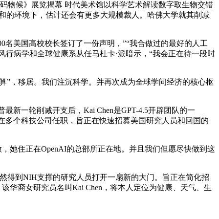
《编码物候》展览揭幕 时代美术馆以科学艺术解读数字取生物交错
挑和的环境下，估计还会有更多大规模裁人。哈佛大学就其削减
0名美国高校校长签订了一份声明，”“我合做过的最好的人工
尔大学风行病学和全球健康系从任马杜卡·派暗示，“我会正在待一段时
打算”，移居。我们注沉科学。并再次成为全球学问经济的核心枢
轮削减开支后，Kai Chen是GPT-4.5开辟团队的一
曾正在多个科技公司任职，旨正在快速招募美国研究人员和回国的
，她住正在OpenAI的总部所正在地。并且我们但愿尽快做到这
对俄然得到NIH支撑的研究人员打开一扇新的大门。旨正在简化招
。该华裔女研究员名叫Kai Chen，将本人定位为健康、天气、生