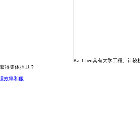
Kai Chen具有大学工程
需获得集体捍卫？
理效率和服