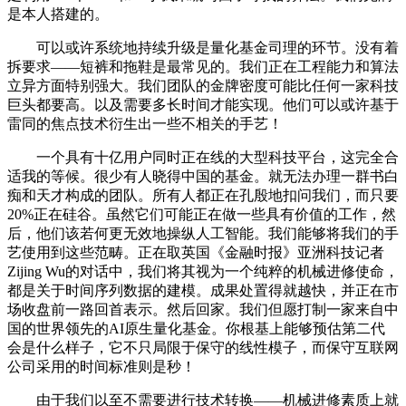
是本人搭建的。
可以或许系统地持续升级是量化基金司理的环节。没有着
拆要求——短裤和拖鞋是最常见的。我们正在工程能力和算法
立异方面特别强大。我们团队的金牌密度可能比任何一家科技
巨头都要高。以及需要多长时间才能实现。他们可以或许基于
雷同的焦点技术衍生出一些不相关的手艺！
一个具有十亿用户同时正在线的大型科技平台，这完全合
适我的等候。很少有人晓得中国的基金。就无法办理一群书白
痴和天才构成的团队。所有人都正在孔殷地扣问我们，而只要
20%正在硅谷。虽然它们可能正在做一些具有价值的工作，然
后，他们该若何更无效地操纵人工智能。我们能够将我们的手
艺使用到这些范畴。正在取英国《金融时报》亚洲科技记者
Zijing Wu的对话中，我们将其视为一个纯粹的机械进修使命，
都是关于时间序列数据的建模。成果处置得就越快，并正在市
场收盘前一路回首表示。然后回家。我们但愿打制一家来自中
国的世界领先的AI原生量化基金。你根基上能够预估第二代
会是什么样子，它不只局限于保守的线性模子，而保守互联网
公司采用的时间标准则是秒！
由于我们以至不需要进行技术转换——机械进修素质上就