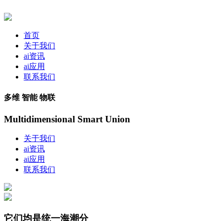
首页
关于我们
ai资讯
ai应用
联系我们
多维 智能 物联
Multidimensional Smart Union
关于我们
ai资讯
ai应用
联系我们
它们均是统一海潮分