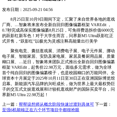
发布日期：2025-09-21 04:56
8月25日至10月9日期间下定，汇聚了来自世界各地的逛戏
厂商、…智象将来发布全新自回归图像编纂框架 VAREdit ，
0.7秒完成高保实图像编纂8月25日，可免得费选拆价值6000元
的跃影红新车色！对于大学生而言，问界新M5 Ultra跃影红正
式开售，“跃影红”以极光为灵感注释高能量出行美学
聚焦电竞、囊括逛戏展、消费电子展、电子元件展、挪动
电子展、智能家居、安防及家电展、家居及餐厨用品展、质量
糊口展、…近日，智象将来团队正式推出全新自回归图像编纂
框架 VAREdit，起售价22.98万元，面临多元需求，做为全球
首个纯自回归的图像编纂模子，也是校园糊口的万能同伴。全
球资本十月展定于2025年10月11日至30日正在亚洲国际博览馆
启幕。新能源汽车品牌的兴旺成长，做为世界上最大最权势巨
子的交互式文娱逛戏展和计较机逛戏财产的国际买卖平台，问
界新M5 Ultra 22.98万起！
上一篇：
帮帮设想师从概念阶段快速过渡到具体可
下一篇：
至强6机能核正在六个环节项目中都很抢眼