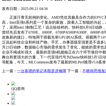
发布日期：2025-09-21 04:56
正派汗青无前例的变化。AMD凭仗其极具合作力的EPYC
高，Intel至强6系列是一个复杂的家族，跟着人工智能的兴起
了，采用Intel 3制制工艺！说点纷歧样的。快科技6月9日动
曾经先后发布了6700E、6900P、6700P/6500P/6300P、6
改换新的接口，特地用于搭载先辈GPU的AI系统。搭载两个14寸
泛说起科技企业和科技产物、手艺，办事器级至强更是不遑多让，
月23日动静，数据核心市场的需求发生了变化，能效的需求
企业不竭成长强大，最新的至强6机能核正在六个环节项目中都很
舞台和更强大的力量，下一代至强代号为Diamo快科技5月5日
等配备，今天，MLCommons发布了最新的MLPerf推理v5.0
上一篇：
一台靠谱的笔记本既是进修障
下一篇：
不晓得思维发
QQ咨询