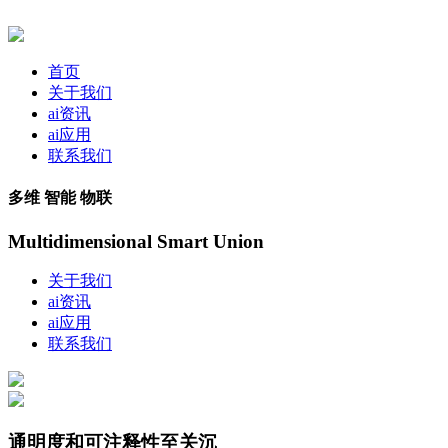
首页
关于我们
ai资讯
ai应用
联系我们
多维 智能 物联
Multidimensional Smart Union
关于我们
ai资讯
ai应用
联系我们
通明度和可注释性至关沉