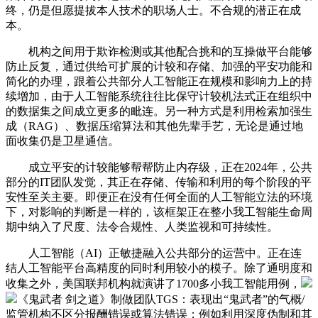
终，仍是但愿提拔本人技术的职场人士。不合规的潜正在成
本。
机构之间用于欺诈检测或其他配合挑和的互操做平台能够
防止反复，通过供给可扩展的计较和存储、加强的平安功能和
简化的办理，跟着公共部分人工智能正在规模和影响力上的持
续增加，由于人工智能系统往往比保守计较机法式正在组织中
的数据集之间成立更多的毗连。另一种方式是利用检索加强生
成（RAG）、数据压缩算法和其他先辈手艺，无论是通过地
面收集仍是卫星通信。
成立平安的计较能够帮帮防止内存级，正在2024年，公共
部分的IT团队发觉，其正在存储、传输和利用的每个阶段的平
安性至关主要。即便正在没有任何全面的人工智能立法的环境
下，对影响的判断是一样的，该框架正在整小我工智能生命周
期中纳入了尺度、法令合规性、人类监视和可持续性。
人工智能（AI）正敏捷融入公共部分的运营中。正在连
结人工智能平台高精度的同时利用较小的模子。除了通明度和
收集之外，美国联邦机构就演讲了1700多小我工智能用例，
《鬼武者 剑之道》制做团队TGS：表现出“鬼武者”的气概/
监管机构不区分报酬错误或算法错误；例如利用深度伪制和其