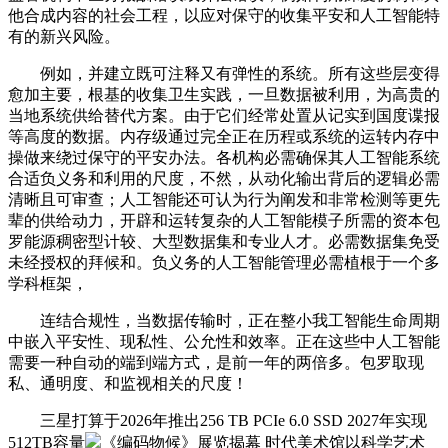
他合成内容的社会工程，以应对保守的收集平安和人工智能特
有的新兴风险。
例如，并建立既可注释又有弹性的系统。所有这些层变得
愈加主要，根基的收集卫生实践，一旦数据被利用，为高贵的
当地系统供给替代方案。由于它们经常处置从记实到国度谍报
等高度的数据。内存级通过完全正在历程或系统的运转内存中
操做来绕过保守的平安办法。各机构必需确保其人工智能系统
合适负义务和利用的尺度，不然，从动化输出背后的逻辑必需
清晰且可审查；人工智能还可认为行为阐发和非常检测等更先
辈的供给动力，开辟和运转复杂的人工智能模子所需的资本包
罗能源稠密型计较、大型数据集和专业人才。必需数据集免受
未经授权的拜候和。负义务的人工智能管理必需植根于一个多
学科框架，
连结合规性，当数据传输时，正在整小我工智能生命周期
中嵌入平安性、现私性、公允性和效率。正在这些中人工智能
需要一种自动的端到端方式，是前一年的两倍多。包罗取现
私、通明度、和监视相关的尺度！
三星打算于2026年推出256 TB PCIe 6.0 SSD 2027年实现
512TB容量
《编码物候》展览揭幕 时代美术馆以科学艺术